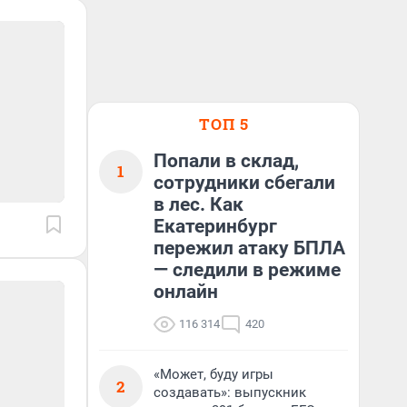
ТОП 5
Попали в склад,
1
сотрудники сбегали
в лес. Как
Екатеринбург
пережил атаку БПЛА
— следили в режиме
онлайн
116 314
420
«Может, буду игры
2
создавать»: выпускник