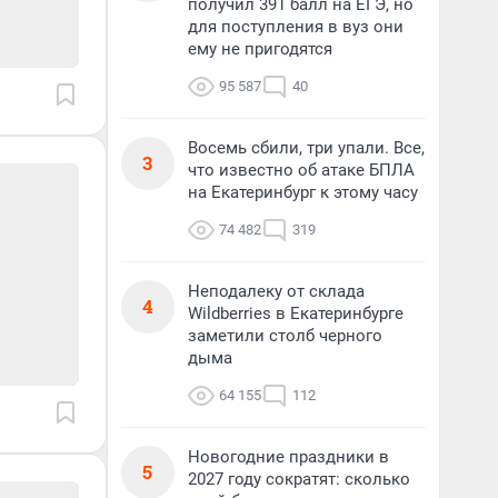
получил 391 балл на ЕГЭ, но
для поступления в вуз они
ему не пригодятся
95 587
40
Восемь сбили, три упали. Все,
3
что известно об атаке БПЛА
на Екатеринбург к этому часу
74 482
319
Неподалеку от склада
4
Wildberries в Екатеринбурге
заметили столб черного
дыма
64 155
112
Новогодние праздники в
5
2027 году сократят: сколько