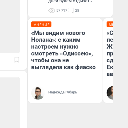
дней будем отдыхать
57 717
28
МНЕНИЕ
МНЕНИЕ
«Мы видим нового
«Стоил
Нолана»: с каким
перено
настроем нужно
Журнал
смотреть «Одиссею»,
провал
чтобы она не
сдвину
выглядела как фиаско
Екатери
август
Да
Надежда Губарь
За
ре