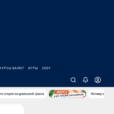
КУРСЫ ВАЛЮТ
ИГРЫ
ZODY
то сгорел на уральской трассе
Почему атаки Б