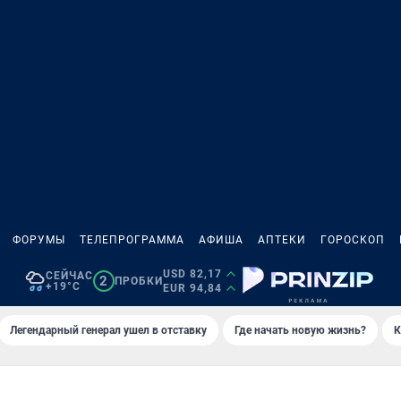
ФОРУМЫ
ТЕЛЕПРОГРАММА
АФИША
АПТЕКИ
ГОРОСКОП
USD 82,17
СЕЙЧАС
2
ПРОБКИ
+19°C
EUR 94,84
Легендарный генерал ушел в отставку
Где начать новую жизнь?
К