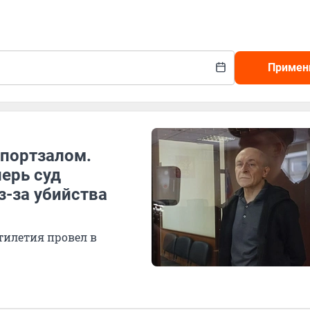
Примен
спортзалом.
перь суд
з-за убийства
тилетия провел в