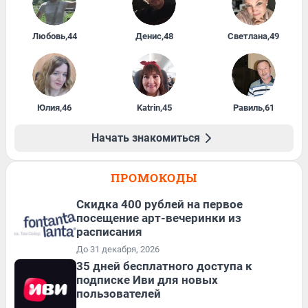
Любовь
,
44
Денис
,
48
Светлана
,
49
Юлия
,
46
Katrin
,
45
Равиль
,
61
Начать знакомиться
ПРОМОКОДЫ
Cкидка 400 рублей на первое
посещение арт-вечеринки из
расписания
До 31 декабря, 2026
35 дней бесплатного доступа к
подписке Иви для новых
пользователей