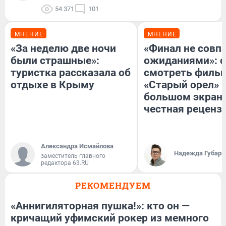
54 371
101
МНЕНИЕ
МНЕНИЕ
«За неделю две ночи
«Финал не совпа
были страшные»:
ожиданиями»: с
туристка рассказала об
смотреть филь
отдыхе в Крыму
«Старый орел» 
большом экран
честная реценз
Александра Исмайлова
Надежда Губарь
заместитель главного
редактора 63.RU
РЕКОМЕНДУЕМ
«Аннигиляторная пушка!»: кто он —
кричащий уфимский рокер из мемного