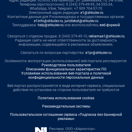
Адрес редакции: 620000, Екатеринбург, ул. Шейнкмана, 10, 3-й этаж,
Телефоны (круглосуточно): 8 (343) 379-49-95, 34-555-34,
WhatsApp, Viber, Telegram: +7 909 704-57-70
Электронный адрес редакции:
e1@shkulev.ru
Контактные данные для Роскомнадзора и государственных органов:
e1info@shkulev.ru
,
juristekat@shkulev.ru
Техподдержка:
help@shkulev.ru
или воспользуйтесь
веб-формой
Связаться с отделом продаж: 8 (343) 379-49-10,
reklamae1@shkulev.ru
Редакция сайта не несет ответственности за достоверность
информации, содержащейся в рекламных объявлениях.
Связаться по вопросам партнёрства:
e1pr@shkulev.ru
Особенности эксплуатации (использования) веб-портала регулируются:
Руководством пользователя
Описанием функциональных характеристик ПО
Условиями использования веб-портала и политикой
конфиденциальности персональных данных
Веб-портал распространяется в виде интернет-сервиса, специальные
действия по установке на стороне пользователя не требуются
Политика использования cookies
Рекомендательные системы
Пользовательское соглашение сервиса «Подписка без баннерной
рекламы»