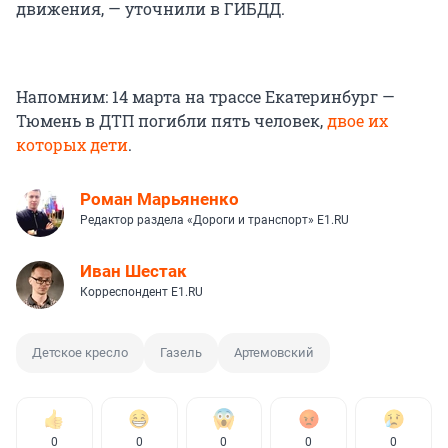
движения, — уточнили в ГИБДД.
Напомним: 14 марта на трассе Екатеринбург —
Тюмень в ДТП погибли пять человек,
двое их
которых дети
.
Роман Марьяненко
Редактор раздела «Дороги и транспорт» E1.RU
Иван Шестак
Корреспондент E1.RU
Детское кресло
Газель
Артемовский
0
0
0
0
0