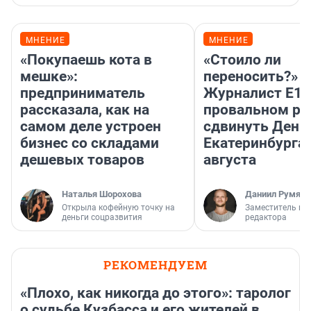
МНЕНИЕ
МНЕНИЕ
«Покупаешь кота в
«Стоило ли
мешке»:
переносить?»
предприниматель
Журналист E1.
рассказала, как на
провальном р
самом деле устроен
сдвинуть День
бизнес со складами
Екатеринбурга 
дешевых товаров
августа
Наталья Шорохова
Даниил Румянц
Открыла кофейную точку на
Заместитель гл
деньги соцразвития
редактора
РЕКОМЕНДУЕМ
«Плохо, как никогда до этого»: таролог
о судьбе Кузбасса и его жителей в