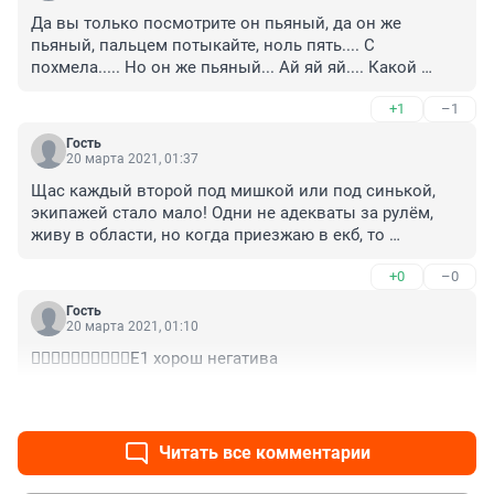
Да вы только посмотрите он пьяный, да он же 
пьяный, пальцем потыкайте, ноль пять.... С 
похмела..... Но он же пьяный... Ай яй яй.... Какой 
кашмар.....
+1
–1
Гость
20 марта 2021, 01:37
Щас каждый второй под мишкой или под синькой, 
экипажей стало мало! Одни не адекваты за рулём, 
живу в области, но когда приезжаю в екб, то 
ужасаюсь туризму и наглости водятлам
+0
–0
Гость
20 марта 2021, 01:10
🤦‍♂️🤦‍♂️🤦‍♂️🤦‍♂️🤦‍♂️Е1 хорош негатива
+0
–0
Читать все комментарии