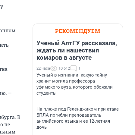
ру
данном
РЕКОМЕНДУЕМ
Ученый АлтГУ рассказала,
ить,
ждать ли нашествия
комаров в августе
тва
22 часа
10 612
1
Ученый в изгнании: какую тайну
хранит могила профессора
уфимского вуза, которого обожали
ию, —
студенты
На пляже под Геленджиком при атаке
БПЛА погибли преподаватель
бурга. В
английского языка и ее 12-летняя
о не
дочь
льным.