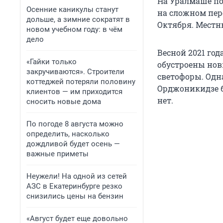
На Уралмаше по
Осенние каникулы станут
на сложном пер
дольше, а зимние сократят в
Октября. Местн
новом учебном году: в чём
дело
Весной 2021 го
«Гайки только
обустроены нов
закручиваются». Строители
светофоры. Одн
коттеджей потеряли половину
Орджоникидзе бы
клиентов — им приходится
нет.
сносить новые дома
По погоде 8 августа можно
определить, насколько
дождливой будет осень —
важные приметы
Неужели! На одной из сетей
АЗС в Екатеринбурге резко
снизились цены на бензин
«Август будет еще довольно