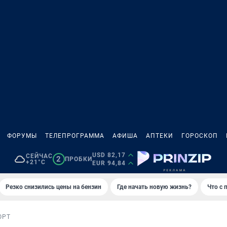
ФОРУМЫ
ТЕЛЕПРОГРАММА
АФИША
АПТЕКИ
ГОРОСКОП
USD 82,17
СЕЙЧАС
2
ПРОБКИ
+21°C
EUR 94,84
Резко снизились цены на бензин
Где начать новую жизнь?
Что с 
ОРТ