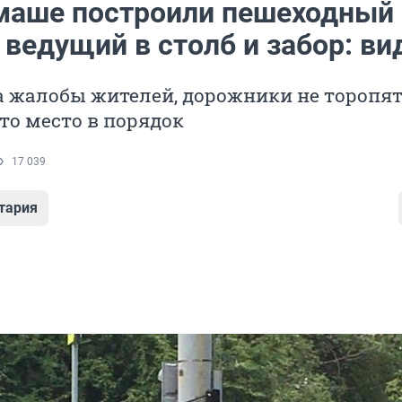
маше построили пешеходный
 ведущий в столб и забор: ви
а жалобы жителей, дорожники не торопят
то место в порядок
17 039
тария