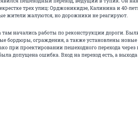
явился пешеходный переход, ведущий в тупик. Он на
екрестке трех улиц: Орджоникидзе, Калинина и 40-ле
ые жители жалуются, но дорожники не реагируют.
да там начались работы по реконструкции дороги. Был
ые бордюры, ограждения, а также установлены новые
ако при проектировании пешеходного перехода через 
ла допущена ошибка. Вход на переход есть, а выхода 