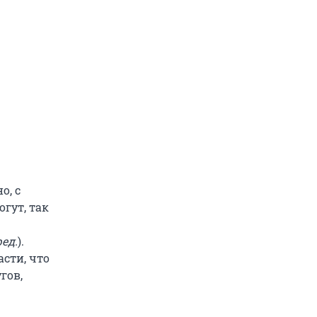
о, с
гут, так
ед.
).
сти, что
гов,