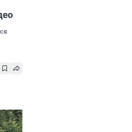
део
ся