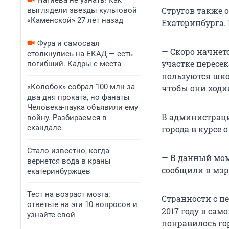
Нагиева не узнать! Как
Стругов также 
выглядели звезды культовой
«Каменской» 27 лет назад
Екатеринбурга.
Фура и самосвал
— Скоро начнет
столкнулись на ЕКАД — есть
участке пересе
погибший. Кадры с места
пользуются шко
«Колобок» собрал 100 млн за
чтобы они ходил
два дня проката, но фанаты
Человека-паука объявили ему
В администраци
войну. Разбираемся в
скандале
города в курсе 
Стало известно, когда
— В данный мом
вернется вода в краны
сообщили в мэр
екатеринбуржцев
Тест на возраст мозга:
Странности с п
ответьте на эти 10 вопросов и
2017 году в сам
узнайте свой
понравилось го