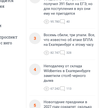
ходится
получил 391 балл на ЕГЭ, но
тия
для поступления в вуз они
ему не пригодятся
95 780
40
и
Восемь сбили, три упали. Все,
проспект
3
что известно об атаке БПЛА
с него
на Екатеринбург к этому часу
82 747
328
Неподалеку от склада
4
Wildberries в Екатеринбурге
заметили столб черного
дыма
67 242
113
Новогодние праздники в
5
2027 году сократят: сколько