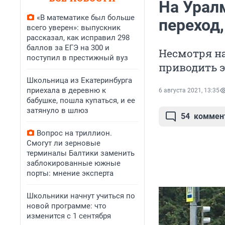
На Урал
«В математике был больше
переход,
всего уверен»: выпускник
рассказал, как исправил 298
баллов за ЕГЭ на 300 и
Несмотря н
поступил в престижный вуз
приводить э
Школьница из Екатеринбурга
приехала в деревню к
6 августа 2021, 13:35
бабушке, пошла купаться, и ее
затянуло в шлюз
54
коммен
Вопрос на триллион.
Смогут ли зерновые
терминалы Балтики заменить
заблокированные южные
порты: мнение эксперта
Школьники начнут учиться по
новой программе: что
изменится с 1 сентября