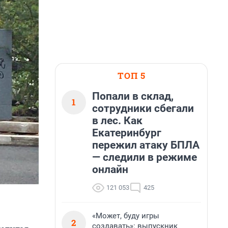
ТОП 5
Попали в склад,
1
сотрудники сбегали
в лес. Как
Екатеринбург
пережил атаку БПЛА
— следили в режиме
онлайн
121 053
425
«Может, буду игры
2
создавать»: выпускник