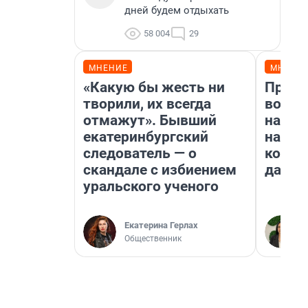
дней будем отдыхать
58 004
29
МНЕНИЕ
МНЕНИ
«Какую бы жесть ни
Прода
творили, их всегда
возьм
отмажут». Бывший
нам г
екатеринбургский
налог
следователь — о
косне
скандале с избиением
даже 
уральского ученого
Екатерина Герлах
Общественник