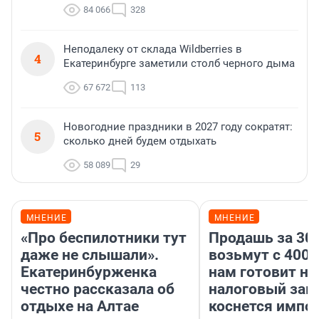
84 066
328
Неподалеку от склада Wildberries в
4
Екатеринбурге заметили столб черного дыма
67 672
113
Новогодние праздники в 2027 году сократят:
5
сколько дней будем отдыхать
58 089
29
МНЕНИЕ
МНЕНИЕ
«Про беспилотники тут
Продашь за 300
даже не слышали».
возьмут с 4000
Екатеринбурженка
нам готовит н
честно рассказала об
налоговый зако
отдыхе на Алтае
коснется импор