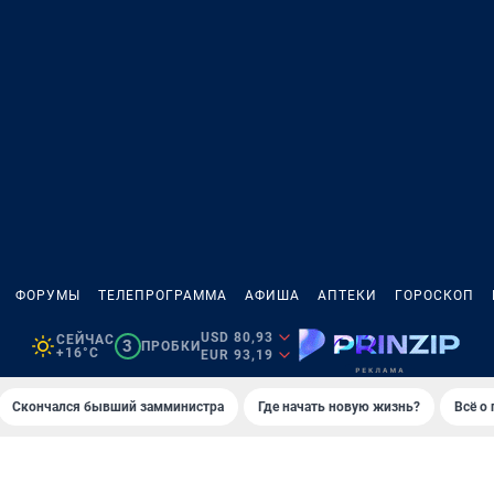
ФОРУМЫ
ТЕЛЕПРОГРАММА
АФИША
АПТЕКИ
ГОРОСКОП
USD 80,93
СЕЙЧАС
3
ПРОБКИ
+16°C
EUR 93,19
Скончался бывший замминистра
Где начать новую жизнь?
Всё о