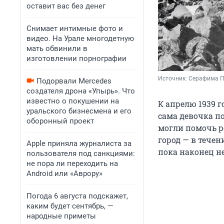
оставит вас без денег
Снимает интимные фото и
видео. На Урале многодетную
мать обвинили в
изготовлении порнографии
Источник: 
Серафима П
Подорвали Mercedes
создателя дрона «Упырь». Что
известно о покушении на
К апрелю 1939 
уральского бизнесмена и его
сама девочка п
оборонный проект
могли помочь р
город — в тече
Apple приняла журналиста за
пока наконец не
пользователя под санкциями:
не пора ли переходить на
Android или «Аврору»
Погода 6 августа подскажет,
каким будет сентябрь, —
народные приметы