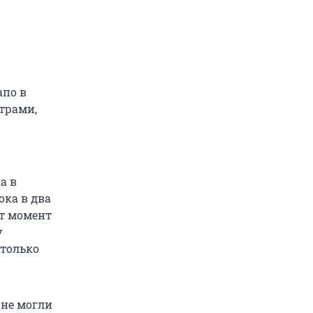
апо в
страми,
а в
ока в два
от момент
у
 только
 не могли