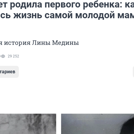
ет родила первого ребенка: к
сь жизнь самой молодой ма
я история Лины Медины
0
29 252
тариев