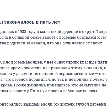
 закончилось в пять лет
илась в 1933 году в маленькой деревне в округе Тикр
осла в большой семье вместе с восемью братьями и се
ства родители замечали, что она отличается от своих
было восемь месяцев, у нее обнаружили красные пятн
ервое время родители не придавали этому значения, п
месяцев у девочки не начались первые месячные — в т
а, что ребенок поранился, но так и не поняла, почему 
кровь. Позже женщина призналась, что ее смутила не
тнем возрасте у Лины уже росли лобковые волосы.
овторялись каждый месяц, но жители глухой деревни