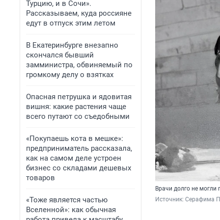
Турцию, и в Сочи».
Рассказываем, куда россияне
едут в отпуск этим летом
В Екатеринбурге внезапно
скончался бывший
замминистра, обвиняемый по
громкому делу о взятках
Опасная петрушка и ядовитая
вишня: какие растения чаще
всего путают со съедобными
«Покупаешь кота в мешке»:
предприниматель рассказала,
как на самом деле устроен
бизнес со складами дешевых
товаров
Врачи долго не могли 
«Тоже является частью
Источник: 
Серафима П
Вселенной»: как обычная
работа привела к масштабу