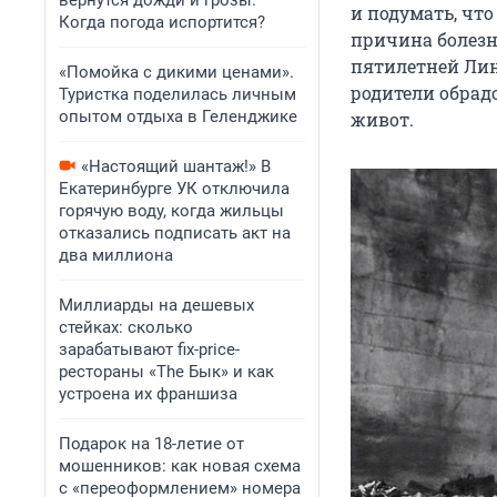
вернутся дожди и грозы.
и подумать, чт
Когда погода испортится?
причина болезни
пятилетней Лин
«Помойка с дикими ценами».
родители обрадо
Туристка поделилась личным
опытом отдыха в Геленджике
живот.
«Настоящий шантаж!» В
Екатеринбурге УК отключила
горячую воду, когда жильцы
отказались подписать акт на
два миллиона
Миллиарды на дешевых
стейках: сколько
зарабатывают fix-price-
рестораны «The Бык» и как
устроена их франшиза
Подарок на 18-летие от
мошенников: как новая схема
с «переоформлением» номера