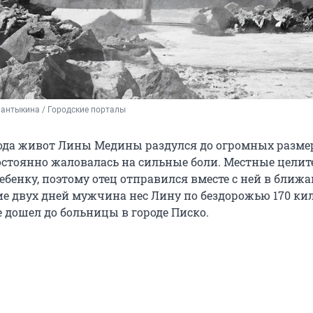
антыкина / Городские порталы
года живот Лины Медины раздулся до огромных размер
остоянно жаловалась на сильные боли. Местные целит
ебенку, поэтому отец отправился вместе с ней в бли
ние двух дней мужчина нес Лину по бездорожью 170 ки
 дошел до больницы в городе Писко.