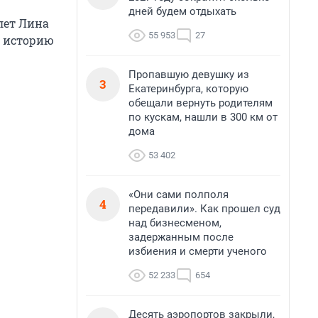
дней будем отдыхать
лет Лина
55 953
27
ю историю
Пропавшую девушку из
3
Екатеринбурга, которую
обещали вернуть родителям
по кускам, нашли в 300 км от
дома
53 402
«Они сами полполя
4
передавили». Как прошел суд
над бизнесменом,
задержанным после
избиения и смерти ученого
52 233
654
Десять аэропортов закрыли,