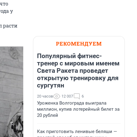
 что
ода у
л расти
РЕКОМЕНДУЕМ
Популярный фитнес-
тренер с мировым именем
Света Ракета проведет
открытую тренировку для
сургутян
20 часов
12 007
6
Уроженка Волгограда выиграла
миллион, купив лотерейный билет за
20 рублей
Как приготовить ленивые беляши —