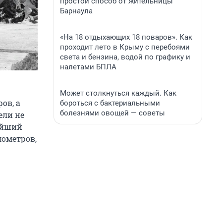
простой способ от жительницы
Барнаула
«На 18 отдыхающих 18 поваров». Как
проходит лето в Крыму с перебоями
света и бензина, водой по графику и
налетами БПЛА
Может столкнуться каждый. Как
ов, а
бороться с бактериальными
болезнями овощей — советы
ели не
жайший
лометров,