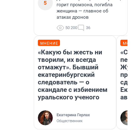
5
горит промзона, погибла
женщина — главное об
атаках дронов
50 200
36
МНЕНИЕ
МНЕНИ
«Какую бы жесть ни
«Стои
творили, их всегда
перен
отмажут». Бывший
Журна
екатеринбургский
прова
следователь — о
сдвин
скандале с избиением
Екате
уральского ученого
авгус
Екатерина Герлах
Общественник