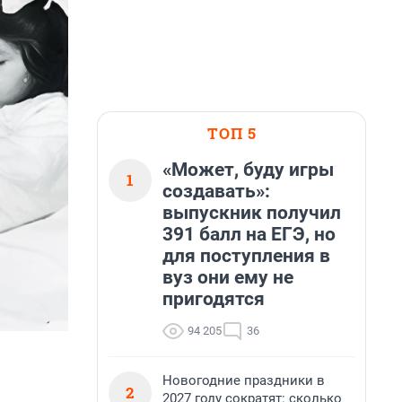
ТОП 5
«Может, буду игры
1
создавать»:
выпускник получил
391 балл на ЕГЭ, но
для поступления в
вуз они ему не
пригодятся
94 205
36
Новогодние праздники в
2
2027 году сократят: сколько