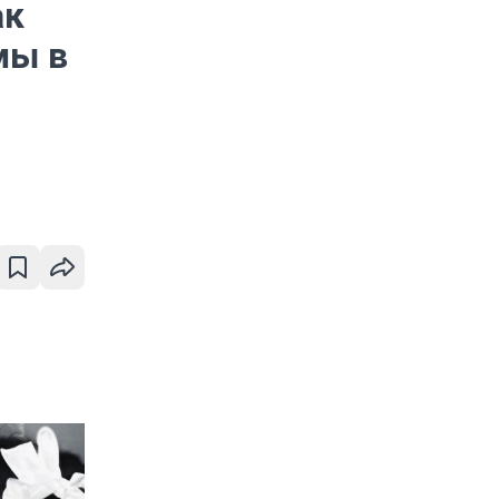
ак
мы в