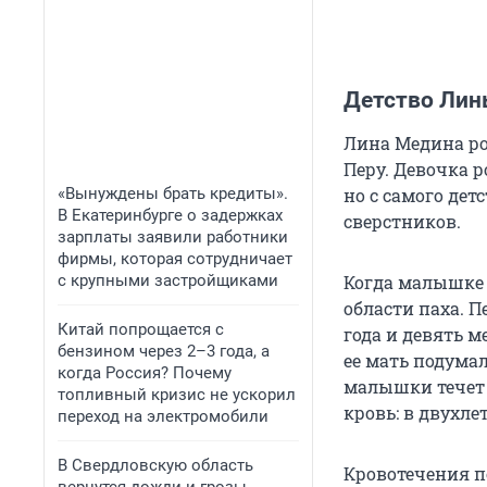
Детство Лины
Лина Медина род
Перу. Девочка р
«Вынуждены брать кредиты».
но с самого дет
В Екатеринбурге о задержках
сверстников.
зарплаты заявили работники
фирмы, которая сотрудничает
с крупными застройщиками
Когда малышке 
области паха. П
Китай попрощается с
года и девять 
бензином через 2–3 года, а
ее мать подумал
когда Россия? Почему
малышки течет 
топливный кризис не ускорил
кровь: в двухле
переход на электромобили
В Свердловскую область
Кровотечения п