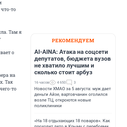
и
 что-то
ла. Там я
у
РЕКОМЕНДУЕМ
AI-AINA: Атака на соцсети
вает о
депутатов, бюджета вузов
не хватило лучшим и
сколько стоит арбуз
вера на
х. Так
16 часов
4 650
3
чего-то
Новости ХМАО за 5 августа: муж дает
деньги Айзе, вартовчанин оголился
возле ТЦ, откроются новые
поликлиники
«На 18 отдыхающих 18 поваров». Как
проходит лето в Крыму с перебоями