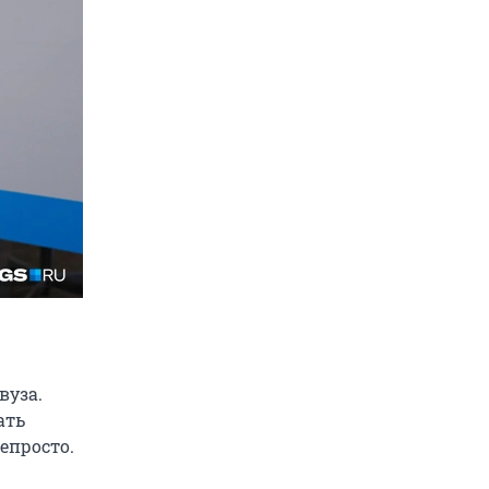
вуза.
ать
епросто.