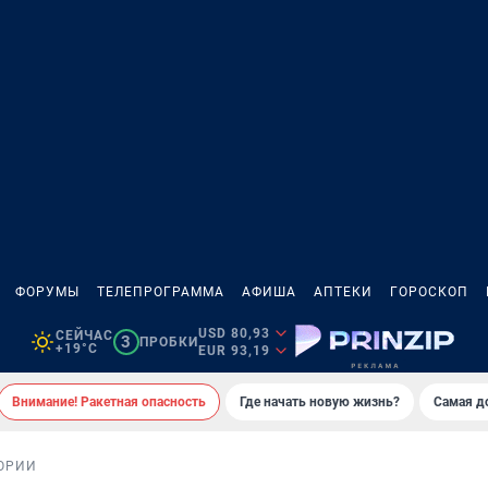
ФОРУМЫ
ТЕЛЕПРОГРАММА
АФИША
АПТЕКИ
ГОРОСКОП
USD 80,93
СЕЙЧАС
3
ПРОБКИ
+19°C
EUR 93,19
Внимание! Ракетная опасность
Где начать новую жизнь?
Самая д
ОРИИ