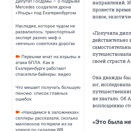
Депутат Госдумы — о подрыве
направлений. И
Mercedes создателя дрона
провести время 
«Упырь» под Екатеринбургом
новое, экзотиче
Наследие, которое чудом не
развалилось: транспортный
«Получила дипло
эксперт разнес миф о
действительно 
«вечных» советских дорогах
самостоятельны
путешествовала.
Первыми мчат на взрывы и
своей страсти А
атаки БПЛА. Как в
Екатеринбурге работают
спасатели-байкеры: видео
Она дважды была
юг, исследовал
Что мешает получать большую
путешественниц
пенсию: список главных
не хватало. Об 
ошибок
воплощению сто
«Находимся в заложниках»:
селлеры рассказали, сколько
«Это была н
миллионов потеряли из-за
ударов по складам WB