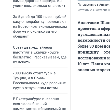
самая дорогая квартира. Вы
Путешествие в Антарк
удивитесь, сколько она стоит
Источник: 
Анастасия 
За 5 дней до 100 тысяч рублей:
какую подработку предлагают
Анастасии Шаст
на Восточном экономическом
проектов в сфе
форуме и сколько за что
путешествиями 
обещают
возможности от
более 30 поезд
Сразу два хедлайнера
принципу — оте
выступят в Екатеринбурге
бесплатно. Рассказываем, где
исследования и
их искать
10 лет. Наши ко
опасных морски
«300 тысяч стоит тур и в
Турцию, и в Сочи».
Рассказываем, куда россияне
едут в отпуск этим летом
В Екатеринбурге внезапно
скончался бывший
замминистра, обвиняемый по