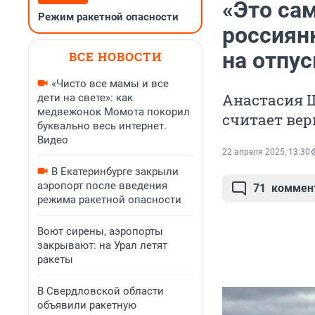
«Это сам
Режим ракетной опасности
россиянк
на отпус
ВСЕ НОВОСТИ
«Чисто все мамы и все
Анастасия Ш
дети на свете»: как
медвежонок Момота покорил
считает ве
буквально весь интернет.
Видео
22 апреля 2025, 13:30
В Екатеринбурге закрыли
аэропорт после введения
71
коммен
режима ракетной опасности
Воют сирены, аэропорты
закрывают: на Урал летят
ракеты
В Свердловской области
объявили ракетную