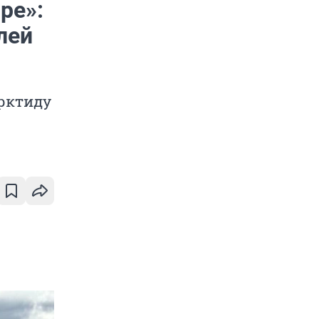
ре»:
лей
арктиду