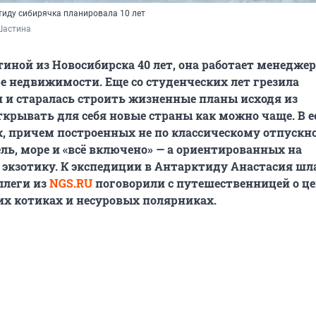
тиду сибирячка планировала 10 лет
Шастина
иной из Новосибирска 40 лет, она работает менедже
ре недвижимости. Еще со студенческих лет грезила
и старалась строить жизненные планы исходя из
крывать для себя новые страны как можно чаще. В е
ок, причем построенных не по классическому отпускн
ль, море и «всё включено» — а ориентированных на
 экзотику. К экспедиции в Антарктиду Анастасия шл
ллеги из
NGS.RU
поговорили с путешественницей о це
х котиках и несуровых полярниках.