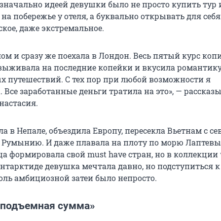
значально идеей девушки было не просто купить тур 
на побережье у отеля, а буквально открывать для себя
ское, даже экстремальное.
м и сразу же поехала в Лондон. Весь пятый курс копи
выживала на последние копейки и вкусила романтик
х путешествий. С тех пор при любой возможности я
 Все заработанные деньги тратила на это», — рассказы
настасия.
 в Непале, объездила Европу, пересекла Вьетнам с се
а Румынию. И даже плавала на плоту по морю Лаптевы
а формировала свой must have стран, но в коллекции 
Антарктиде девушка мечтала давно, но подступиться к
ль амбициозной затеи было непросто.
еподъемная сумма»