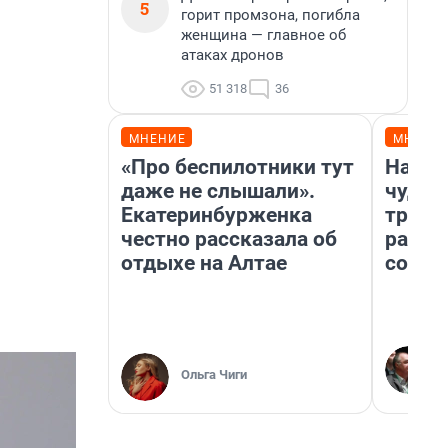
5
горит промзона, погибла
женщина — главное об
атаках дронов
51 318
36
МНЕНИЕ
МНЕНИ
«Про беспилотники тут
Насле
даже не слышали».
чудом
Екатеринбурженка
транс
честно рассказала об
разне
отдыхе на Алтае
совет
Ольга Чиги