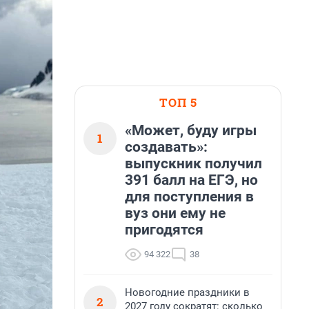
ТОП 5
«Может, буду игры
1
создавать»:
выпускник получил
391 балл на ЕГЭ, но
для поступления в
вуз они ему не
пригодятся
94 322
38
Новогодние праздники в
2
2027 году сократят: сколько