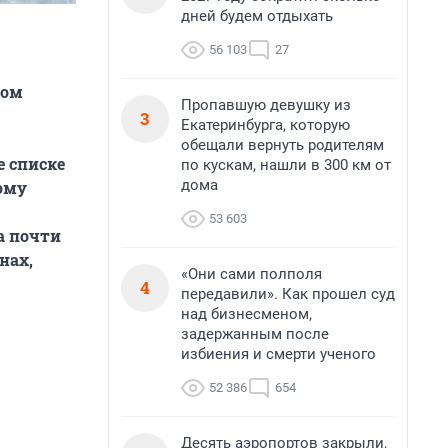
дней будем отдыхать
56 103
27
ром
Пропавшую девушку из
3
Екатеринбурга, которую
обещали вернуть родителям
е списке
по кускам, нашли в 300 км от
дома
ому
53 603
а почти
нах,
«Они сами полполя
4
передавили». Как прошел суд
над бизнесменом,
задержанным после
избиения и смерти ученого
52 386
654
Десять аэропортов закрыли,