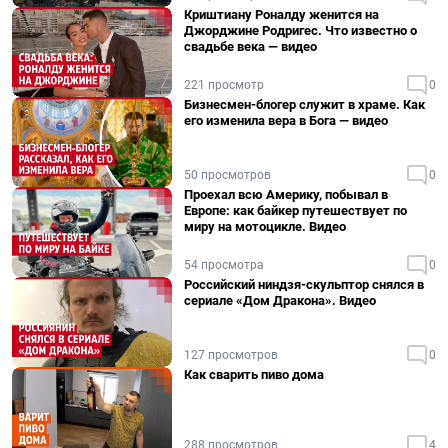
Криштиану Роналду женится на
Джорджине Родригес. Что известно о
свадьбе века — видео
221 просмотр
0
Бизнесмен-блогер служит в храме. Как
его изменила вера в Бога — видео
50 просмотров
0
Проехал всю Америку, побывал в
Европе: как байкер путешествует по
миру на мотоцикле. Видео
54 просмотра
0
Российский ниндзя-скульптор снялся в
сериале «Дом Дракона». Видео
127 просмотров
0
Как сварить пиво дома
288 просмотров
4