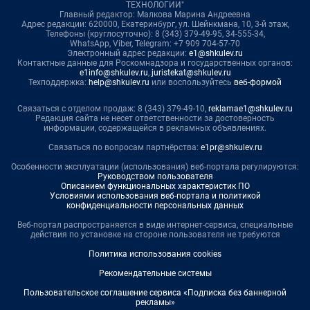
ТЕХНОЛОГИИ"
Главный редактор: Малкова Марина Андреевна
Адрес редакции: 620000, Екатеринбург, ул. Шейнкмана, 10, 3-й этаж,
Телефоны (круглосуточно): 8 (343) 379-49-95, 34-555-34,
WhatsApp, Viber, Telegram: +7 909 704-57-70
Электронный адрес редакции:
e1@shkulev.ru
Контактные данные для Роскомнадзора и государственных органов:
e1info@shkulev.ru
,
juristekat@shkulev.ru
Техподдержка:
help@shkulev.ru
или воспользуйтесь
веб-формой
Связаться с отделом продаж: 8 (343) 379-49-10,
reklamae1@shkulev.ru
Редакция сайта не несет ответственности за достоверность
информации, содержащейся в рекламных объявлениях.
Связаться по вопросам партнёрства:
e1pr@shkulev.ru
Особенности эксплуатации (использования) веб-портала регулируются:
Руководством пользователя
Описанием функциональных характеристик ПО
Условиями использования веб-портала и политикой
конфиденциальности персональных данных
Веб-портал распространяется в виде интернет-сервиса, специальные
действия по установке на стороне пользователя не требуются
Политика использования cookies
Рекомендательные системы
Пользовательское соглашение сервиса «Подписка без баннерной
рекламы»