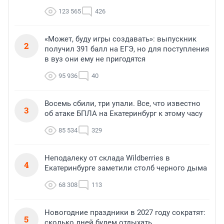
123 565
426
«Может, буду игры создавать»: выпускник
2
получил 391 балл на ЕГЭ, но для поступления
в вуз они ему не пригодятся
95 936
40
Восемь сбили, три упали. Все, что известно
3
об атаке БПЛА на Екатеринбург к этому часу
85 534
329
Неподалеку от склада Wildberries в
4
Екатеринбурге заметили столб черного дыма
68 308
113
Новогодние праздники в 2027 году сократят:
5
сколько дней будем отдыхать