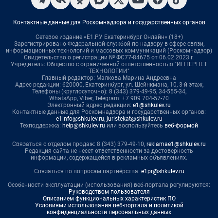
Контактные данные для Роскомнадзора и государственных органов
Сетевое издание «Е1.РУ Екатеринбург Онлайн» (18+)
Зарегистрировано Федеральной службой по надзору в сфере связи,
информационных технологий и массовых коммуникаций (Роскомнадзор)
Свидетельство о регистрации № ФС77-84675 от 06.02.2023 г.
Учредитель: Общество с ограниченной ответственностью "ИНТЕРНЕТ
ТЕХНОЛОГИИ"
Главный редактор: Малкова Марина Андреевна
Адрес редакции: 620000, Екатеринбург, ул. Шейнкмана, 10, 3-й этаж,
Телефоны (круглосуточно): 8 (343) 379-49-95, 34-555-34,
WhatsApp, Viber, Telegram: +7 909 704-57-70
Электронный адрес редакции:
e1@shkulev.ru
Контактные данные для Роскомнадзора и государственных органов:
e1info@shkulev.ru
,
juristekat@shkulev.ru
Техподдержка:
help@shkulev.ru
или воспользуйтесь
веб-формой
Связаться с отделом продаж: 8 (343) 379-49-10,
reklamae1@shkulev.ru
Редакция сайта не несет ответственности за достоверность
информации, содержащейся в рекламных объявлениях.
Связаться по вопросам партнёрства:
e1pr@shkulev.ru
Особенности эксплуатации (использования) веб-портала регулируются:
Руководством пользователя
Описанием функциональных характеристик ПО
Условиями использования веб-портала и политикой
конфиденциальности персональных данных