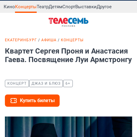
Кино
Концерты
Театр
Детям
Спорт
Выставки
Другое
ЕКАТЕРИНБУРГ
АФИША
КОНЦЕРТЫ
Квартет Сергея Проня и Анастасия
Гаева. Посвящение Луи Армстронгу
КОНЦЕРТ
ДЖАЗ И БЛЮЗ
6+
Купить билеты