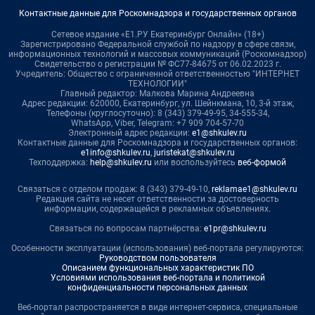
Контактные данные для Роскомнадзора и государственных органов
Сетевое издание «Е1.РУ Екатеринбург Онлайн» (18+)
Зарегистрировано Федеральной службой по надзору в сфере связи,
информационных технологий и массовых коммуникаций (Роскомнадзор)
Свидетельство о регистрации № ФС77-84675 от 06.02.2023 г.
Учредитель: Общество с ограниченной ответственностью "ИНТЕРНЕТ
ТЕХНОЛОГИИ"
Главный редактор: Малкова Марина Андреевна
Адрес редакции: 620000, Екатеринбург, ул. Шейнкмана, 10, 3-й этаж,
Телефоны (круглосуточно): 8 (343) 379-49-95, 34-555-34,
WhatsApp, Viber, Telegram: +7 909 704-57-70
Электронный адрес редакции:
e1@shkulev.ru
Контактные данные для Роскомнадзора и государственных органов:
e1info@shkulev.ru
,
juristekat@shkulev.ru
Техподдержка:
help@shkulev.ru
или воспользуйтесь
веб-формой
Связаться с отделом продаж: 8 (343) 379-49-10,
reklamae1@shkulev.ru
Редакция сайта не несет ответственности за достоверность
информации, содержащейся в рекламных объявлениях.
Связаться по вопросам партнёрства:
e1pr@shkulev.ru
Особенности эксплуатации (использования) веб-портала регулируются:
Руководством пользователя
Описанием функциональных характеристик ПО
Условиями использования веб-портала и политикой
конфиденциальности персональных данных
Веб-портал распространяется в виде интернет-сервиса, специальные