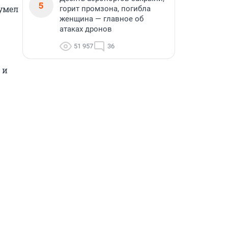
5
мел 
горит промзона, погибла
женщина — главное об
атаках дронов
51 957
36
и 