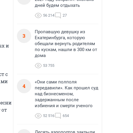
дней будем отдыхать
56 214
27
Пропавшую девушку из
3
Екатеринбурга, которую
обещали вернуть родителям
х и 
по кускам, нашли в 300 км от
дома
53 755
 с 
ми 
«Они сами полполя
4
передавили». Как прошел суд
над бизнесменом,
задержанным после
есни 
избиения и смерти ученого
от 
52 516
654
Десять аэропортов закрыли,