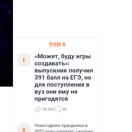
ТОП 5
«Может, буду игры
1
создавать»:
выпускник получил
391 балл на ЕГЭ, но
для поступления в
вуз они ему не
пригодятся
94 393
38
Новогодние праздники в
2
2027 году сократят: сколько