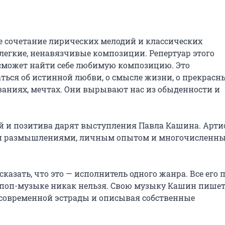
е сочетание лирических мелодий и классических 
легкие, ненавязчивые композиции. Репертуар этого 
сможет найти себе любимую композицию. Это 
ься об истинной любви, о смысле жизни, о прекрасны
ваниях, мечтах. Они вырывают нас из обыденности и 
 и позитива дарят выступления Павла Кашина. Артист
ми размышлениями, личным опытом и многочисленны
казать, что это — исполнитель одного жанра. Все его п
и поп-музыке никак нельзя. Свою музыку Кашин пишет 
современной эстрады и описывая собственные 