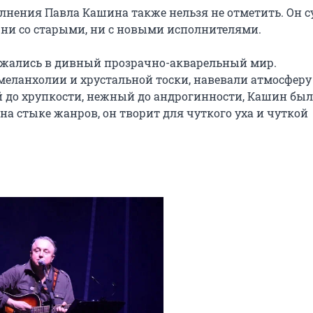
ения Павла Кашина также нельзя не отметить. Он су
о ни со старыми, ни с новыми исполнителями.

жались в дивный прозрачно-акварельный мир. 
еланхолии и хрустальной тоски, навевали атмосферу 
 до хрупкости, нежный до андрогинности, Кашин был 
а стыке жанров, он творит для чуткого уха и чуткой 
н