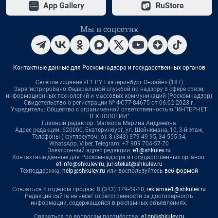
App Gallery
RuStore
Мы в соцсетях
Контактные данные для Роскомнадзора и государственных органов
Сетевое издание «Е1.РУ Екатеринбург Онлайн» (18+)
Зарегистрировано Федеральной службой по надзору в сфере связи,
информационных технологий и массовых коммуникаций (Роскомнадзор)
Свидетельство о регистрации № ФС77-84675 от 06.02.2023 г.
Учредитель: Общество с ограниченной ответственностью "ИНТЕРНЕТ
ТЕХНОЛОГИИ"
Главный редактор: Малкова Марина Андреевна
Адрес редакции: 620000, Екатеринбург, ул. Шейнкмана, 10, 3-й этаж,
Телефоны (круглосуточно): 8 (343) 379-49-95, 34-555-34,
WhatsApp, Viber, Telegram: +7 909 704-57-70
Электронный адрес редакции:
e1@shkulev.ru
Контактные данные для Роскомнадзора и государственных органов:
e1info@shkulev.ru
,
juristekat@shkulev.ru
Техподдержка:
help@shkulev.ru
или воспользуйтесь
веб-формой
Связаться с отделом продаж: 8 (343) 379-49-10,
reklamae1@shkulev.ru
Редакция сайта не несет ответственности за достоверность
информации, содержащейся в рекламных объявлениях.
Связаться по вопросам партнёрства:
e1pr@shkulev.ru