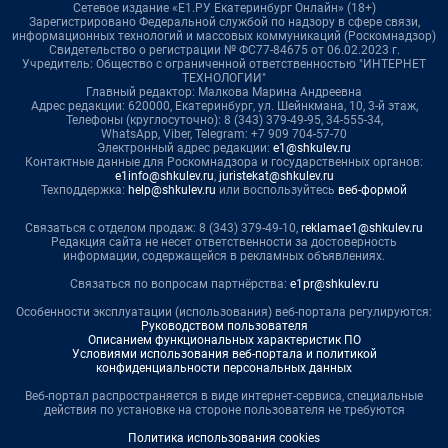
Сетевое издание «Е1.РУ Екатеринбург Онлайн» (18+)
Зарегистрировано Федеральной службой по надзору в сфере связи,
информационных технологий и массовых коммуникаций (Роскомнадзор)
Свидетельство о регистрации № ФС77-84675 от 06.02.2023 г.
Учредитель: Общество с ограниченной ответственностью "ИНТЕРНЕТ
ТЕХНОЛОГИИ"
Главный редактор: Малкова Марина Андреевна
Адрес редакции: 620000, Екатеринбург, ул. Шейнкмана, 10, 3-й этаж,
Телефоны (круглосуточно): 8 (343) 379-49-95, 34-555-34,
WhatsApp, Viber, Telegram: +7 909 704-57-70
Электронный адрес редакции:
e1@shkulev.ru
Контактные данные для Роскомнадзора и государственных органов:
e1info@shkulev.ru
,
juristekat@shkulev.ru
Техподдержка:
help@shkulev.ru
или воспользуйтесь
веб-формой
Связаться с отделом продаж: 8 (343) 379-49-10,
reklamae1@shkulev.ru
Редакция сайта не несет ответственности за достоверность
информации, содержащейся в рекламных объявлениях.
Связаться по вопросам партнёрства:
e1pr@shkulev.ru
Особенности эксплуатации (использования) веб-портала регулируются:
Руководством пользователя
Описанием функциональных характеристик ПО
Условиями использования веб-портала и политикой
конфиденциальности персональных данных
Веб-портал распространяется в виде интернет-сервиса, специальные
действия по установке на стороне пользователя не требуются
Политика использования cookies