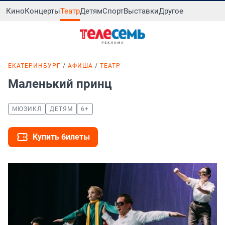
Кино
Концерты
Театр
Детям
Спорт
Выставки
Другое
ЕКАТЕРИНБУРГ
АФИША
ТЕАТР
Маленький принц
МЮЗИКЛ
ДЕТЯМ
6+
Купить билеты