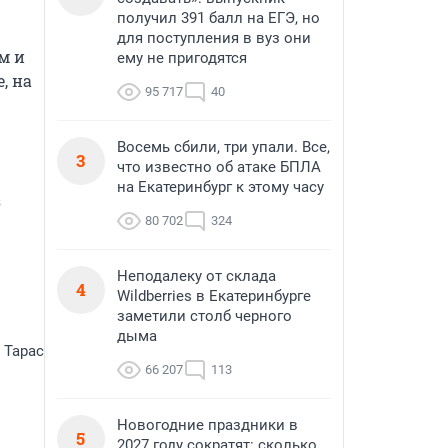
получил 391 балл на ЕГЭ, но
для поступления в вуз они
 и 
ему не пригодятся
 на 
95 717
40
Восемь сбили, три упали. Все,
3
что известно об атаке БПЛА
на Екатеринбург к этому часу
 
80 702
324
Неподалеку от склада
4
Wildberries в Екатеринбурге
заметили столб черного
дыма
 Тарас
66 207
113
Новогодние праздники в
5
2027 году сократят: сколько