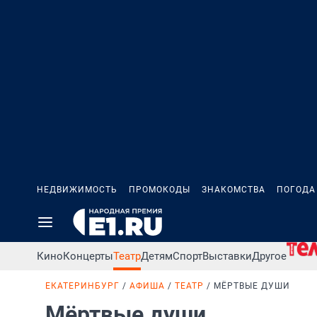
НЕДВИЖИМОСТЬ
ПРОМОКОДЫ
ЗНАКОМСТВА
ПОГОДА
Кино
Концерты
Театр
Детям
Спорт
Выставки
Другое
ЕКАТЕРИНБУРГ
АФИША
ТЕАТР
МЁРТВЫЕ ДУШИ
Мёртвые души