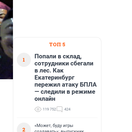
ТОП 5
Попали в склад,
1
сотрудники сбегали
в лес. Как
Екатеринбург
пережил атаку БПЛА
— следили в режиме
онлайн
119 752
424
«Может, буду игры
2
создавать»: выпускник