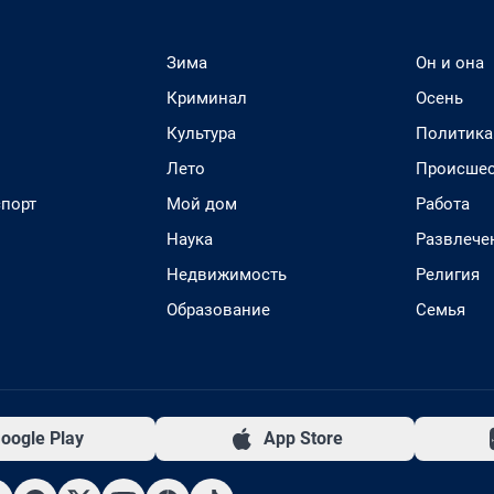
Зима
Он и она
Криминал
Осень
Культура
Политика
Лето
Происшес
спорт
Мой дом
Работа
Наука
Развлече
Недвижимость
Религия
Образование
Семья
oogle Play
App Store