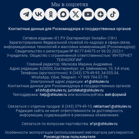
Мы в соцсетях
Контактные данные для Роскомнадзора и государственных органов
Сетевое издание «Е1.РУ Екатеринбург Онлайн» (18+)
Зарегистрировано Федеральной службой по надзору в сфере связи,
информационных технологий и массовых коммуникаций (Роскомнадзор)
Свидетельство о регистрации № ФС77-84675 от 06.02.2023 г.
Учредитель: Общество с ограниченной ответственностью "ИНТЕРНЕТ
ТЕХНОЛОГИИ"
Главный редактор: Малкова Марина Андреевна
Адрес редакции: 620000, Екатеринбург, ул. Шейнкмана, 10, 3-й этаж,
Телефоны (круглосуточно): 8 (343) 379-49-95, 34-555-34,
WhatsApp, Viber, Telegram: +7 909 704-57-70
Электронный адрес редакции:
e1@shkulev.ru
Контактные данные для Роскомнадзора и государственных органов:
e1info@shkulev.ru
,
juristekat@shkulev.ru
Техподдержка:
help@shkulev.ru
или воспользуйтесь
веб-формой
Связаться с отделом продаж: 8 (343) 379-49-10,
reklamae1@shkulev.ru
Редакция сайта не несет ответственности за достоверность
информации, содержащейся в рекламных объявлениях.
Связаться по вопросам партнёрства:
e1pr@shkulev.ru
Особенности эксплуатации (использования) веб-портала регулируются:
Руководством пользователя