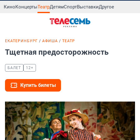
Кино
Концерты
Театр
Детям
Спорт
Выставки
Другое
ЕКАТЕРИНБУРГ
АФИША
ТЕАТР
Тщетная предосторожность
БАЛЕТ
12+
Купить билеты