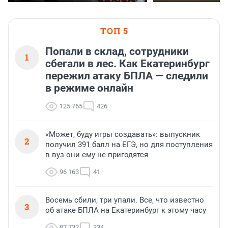
ТОП 5
Попали в склад, сотрудники
1
сбегали в лес. Как Екатеринбург
пережил атаку БПЛА — следили
в режиме онлайн
125 765
426
«Может, буду игры создавать»: выпускник
2
получил 391 балл на ЕГЭ, но для поступления
в вуз они ему не пригодятся
96 163
41
Восемь сбили, три упали. Все, что известно
3
об атаке БПЛА на Екатеринбург к этому часу
87 732
334