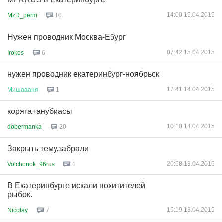
14:00 15.04.2015
MzD_perm
10
Нужен проводник Москва-Ебург
07:42 15.04.2015
Irokes
6
нужен проводник екатеринбург-ноябрьск
17:41 14.04.2015
Мишаааня
1
коряга+анубиасы
10:10 14.04.2015
dobermanka
20
Закрыть тему.забрали
20:58 13.04.2015
Volchonok_96rus
1
В Екатеринбурге искали похитителей
рыбок.
15:19 13.04.2015
Nicolay
7