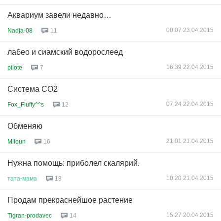
Аквариум завели недавно…
00:07 23.04.2015
Nadja-08
11
лабео и сиамский водорослеед
16:39 22.04.2015
pilote
7
Система СО2
07:24 22.04.2015
Fox_Fluffy^^s
12
Обменяю
21:01 21.04.2015
Miloun
16
Нужна помощь: приболел скалярий.
10:20 21.04.2015
тата
-
мама
18
Продам прекраснейшое растение
15:27 20.04.2015
Tigran-prodavec
14