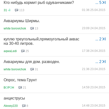
Кто нибудь кормит рыб одуванчиками?
...
5
01:36 25.04.2015
31 -
й
113
Аквариумы Ширмы.
23:09 24.04.2015
white borovichok
13
куплю треугольный,прямоугольный аквас
...
2
на 30-40 литров.
17:38 24.04.2015
aqwaLedi
25
Аквариумы для дом. разводен.
...
2
21:36 23.04.2015
white borovichok
31
Опрос, тема Грунт
14:59 23.04.2015
B
О
P
О
H
21
анциструсы
14:48 23.04.2015
Alexey220
8