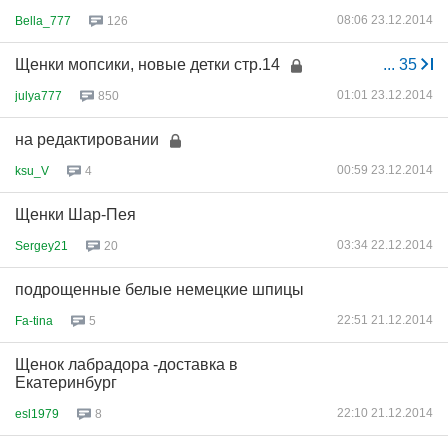
08:06 23.12.2014
Bella_777
126
Щенки мопсики, новые детки стр.14
...
35
01:01 23.12.2014
julya777
850
на редактировании
00:59 23.12.2014
ksu_V
4
Щенки Шар-Пея
03:34 22.12.2014
Sergey21
20
подрощенные белые немецкие шпицы
22:51 21.12.2014
Fa-tina
5
Щенок лабрадора -доставка в
Екатеринбург
22:10 21.12.2014
esl1979
8