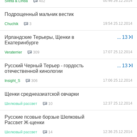
00:46 26.12.2014
Sveta & Linda
402
Подрощенный мальчик вестик
19:54 25.12.2014
Chuchik
3
Ирландские Терьеры, Щенки в
...
13
Екатеринбурге
17:07 25.12.2014
Veraterrier
309
Русский Черный Терьер - гордость
...
13
отечественной кинологии
17:06 25.12.2014
Insight_S
306
Щенки среднеазиатской овчарки
12:37 25.12.2014
Шелковый
рассвет
10
Русские псовые борзые Шелковый
Рассвет Ж-щенки
12:36 25.12.2014
Шелковый
рассвет
14