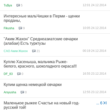
12:01 24.12.2014
Tu$ya
5
Интересные мальЧишки в Перми - щенки
проданы,
10:05 24.12.2014
Fikusha
9
"Аким Жахон" Среднеазиатские овчарки
(алабаи) Есть турктузы
00:19 24.12.2014
САО
Аким
Жахон
21
Куплю Хасеныша, мальчика Рыже-
белого, красного, шоколадного окраса!!!
16:55 23.12.2014
DF_83
0
Купим щенка немецкой овчарки
12:55 23.12.2014
Arsyusha
0
Маленькое рыжее Счастье на новый год-
...
6
русский той!