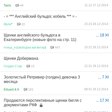
11:12 27.12.2014
Tairis
44
- = *** Английский бульдог, кобель *** = -
15:23 26.12.2014
Муля
*
22
Щенки английского бульдога в
...
18
Екатеринбурге (новые фото на стр. 11)
15:22 26.12.2014
птица
_
я
(
свободна
как
ветер
)
447
Щенки Добермана
12:31 26.12.2014
Голден
Стар
15
Золотистый Ретривер (голден) девочка 3
...
7
месяца
08:41 26.12.2014
Eduard & K
161
Продаются перспективные щенки бигля с
...
17
документами РКФ