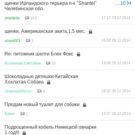
щенки Ирландского терьера п-к "Shantel"
...
10
Челябинская обл.
17:17 29.12.2014
shantella
243
щенки, Американская акита,1,5 мес.
16:59 29.12.2014
zosya001
2
Re: питомник шелти Блек Фокс
18:38 28.12.2014
Колчанова
Светлана
10
Шоколадные детишки-Китайская
Хохлатая Собака
18:37 28.12.2014
ОгненныйЛотос
3
Продам новый туалет для собаки
18:37 28.12.2014
Ёжик
+
1
Подрощенный кобель Немецкой овчарки
1 год!!!