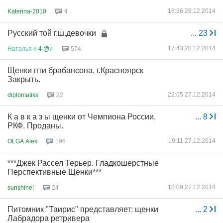
18:36 28.12.2014
Katerina-2010
4
Русский той г.ш.девочки
...
23
17:43 28.12.2014
Наталья
и
4 @
и
574
Щенки пти брабансона. г.Красноярск
Закрыть.
22:05 27.12.2014
diplomatiks
22
К а в к а з ы щенки от Чемпиона России,
...
8
РКФ. Проданы.
19:11 27.12.2014
OLGA Alex
196
***Джек Рассел Терьер. Гладкошерстные
Перспективные Щенки***
18:09 27.12.2014
sunshine!
24
Питомник "Таирис" представляет: щенки
...
2
Лабрадора ретривера