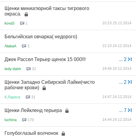
Щенки миниатюрной таксы тигрового
окраса.
10:23 25.12.2014
kova5
1
Бельгийская овчарка( недорого)
22:10 24.12.2014
AtakaA
3
Джек Рассел Терьер щенок 15 000!!!
...
2
19:46 24.12.2014
ledy-dalm
32
Щенки Западно Сибирской Лайки(чисто
...
2
рабочие крови)
14:47 24.12.2014
К
.
Лариса
31
Щенки Лейкленд терьера
...
7
14:44 24.12.2014
luchina
170
Голубоглазый волчонок