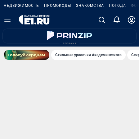
НЕДВИЖИМОСТЬ
ПРОМОКОДЫ
ЗНАКОМСТВА
ПОГОДА
ФО
Стильные уралочки Академического
Сек