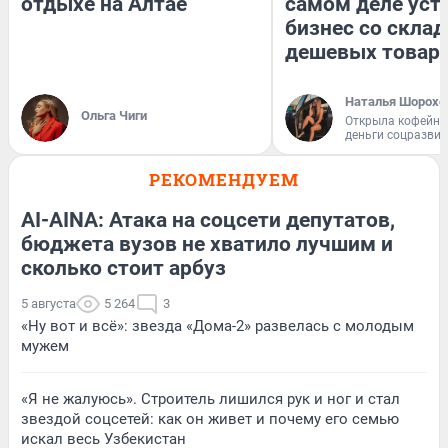
отдыхе на Алтае
самом деле уст
бизнес со скла
дешевых товар
Наталья Шорохо
Ольга Чиги
Открыла кофейну
деньги соцразви
РЕКОМЕНДУЕМ
AI-AINA: Атака на соцсети депутатов,
бюджета вузов не хватило лучшим и
сколько стоит арбуз
5 августа
5 264
3
«Ну вот и всё»: звезда «Дома-2» развелась с молодым
мужем
«Я не жалуюсь». Строитель лишился рук и ног и стал
звездой соцсетей: как он живет и почему его семью
искал весь Узбекистан