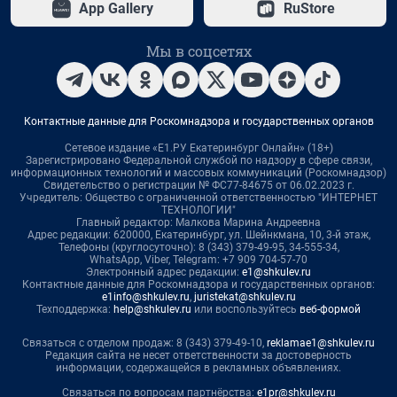
App Gallery
RuStore
Мы в соцсетях
Контактные данные для Роскомнадзора и государственных органов
Сетевое издание «Е1.РУ Екатеринбург Онлайн» (18+)
Зарегистрировано Федеральной службой по надзору в сфере связи,
информационных технологий и массовых коммуникаций (Роскомнадзор)
Свидетельство о регистрации № ФС77-84675 от 06.02.2023 г.
Учредитель: Общество с ограниченной ответственностью "ИНТЕРНЕТ
ТЕХНОЛОГИИ"
Главный редактор: Малкова Марина Андреевна
Адрес редакции: 620000, Екатеринбург, ул. Шейнкмана, 10, 3-й этаж,
Телефоны (круглосуточно): 8 (343) 379-49-95, 34-555-34,
WhatsApp, Viber, Telegram: +7 909 704-57-70
Электронный адрес редакции:
e1@shkulev.ru
Контактные данные для Роскомнадзора и государственных органов:
e1info@shkulev.ru
,
juristekat@shkulev.ru
Техподдержка:
help@shkulev.ru
или воспользуйтесь
веб-формой
Связаться с отделом продаж: 8 (343) 379-49-10,
reklamae1@shkulev.ru
Редакция сайта не несет ответственности за достоверность
информации, содержащейся в рекламных объявлениях.
Связаться по вопросам партнёрства:
e1pr@shkulev.ru