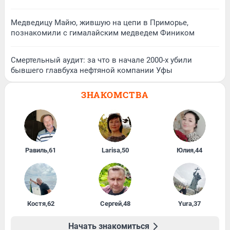
Медведицу Майю, жившую на цепи в Приморье,
познакомили с гималайским медведем Фиником
Смертельный аудит: за что в начале 2000-х убили
бывшего главбуха нефтяной компании Уфы
ЗНАКОМСТВА
Равиль
,
61
Larisa
,
50
Юлия
,
44
Костя
,
62
Сергей
,
48
Yura
,
37
Начать знакомиться