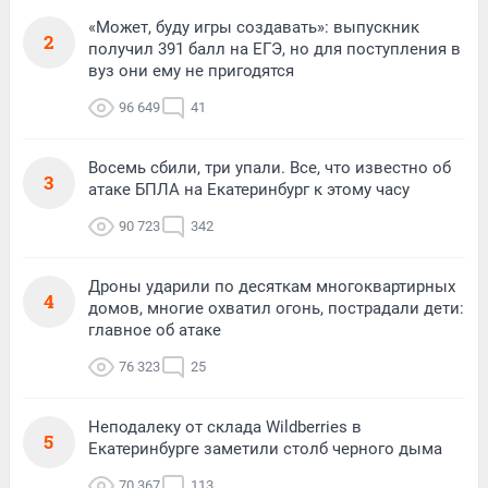
«Может, буду игры создавать»: выпускник
2
получил 391 балл на ЕГЭ, но для поступления в
вуз они ему не пригодятся
96 649
41
Восемь сбили, три упали. Все, что известно об
3
атаке БПЛА на Екатеринбург к этому часу
90 723
342
Дроны ударили по десяткам многоквартирных
4
домов, многие охватил огонь, пострадали дети:
главное об атаке
76 323
25
Неподалеку от склада Wildberries в
5
Екатеринбурге заметили столб черного дыма
70 367
113