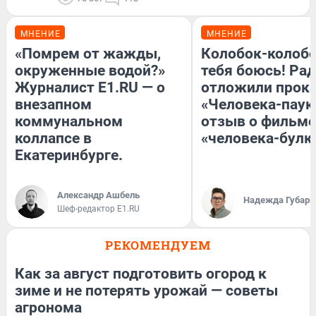
МНЕНИЕ
МНЕНИЕ
«Помрем от жажды,
Колобок-колобо
окруженные водой?»
тебя боюсь! Рад
Журналист E1.RU — о
отложили прок
внезапном
«Человека-паук
коммунальном
отзыв о фильме
коллапсе в
«человека-булк
Екатеринбурге.
Александр Ашбель
Надежда Губарь
Шеф-редактор E1.RU
РЕКОМЕНДУЕМ
Как за август подготовить огород к
зиме и не потерять урожай — советы
агронома