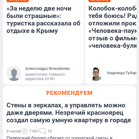
«За неделю две ночи
Колобок-колобо
были страшные»:
тебя боюсь! Рад
туристка рассказала об
отложили прок
отдыхе в Крыму
«Человека-паук
отзыв о фильме
«человека-булк
Александра Исмайлова
Надежда Губарь
заместитель главного
редактора 63.RU
РЕКОМЕНДУЕМ
Стены в зеркалах, а управлять можно
даже дверями. Незрячий красноярец
создал самую умную квартиру в городе
8 часов
7 601
10
Питерский блогер сбегает от городской суеты в