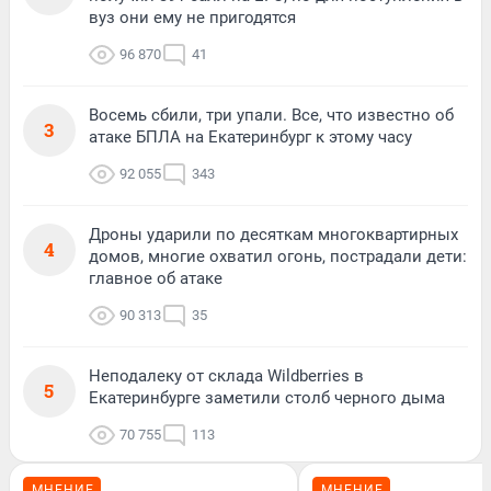
вуз они ему не пригодятся
96 870
41
Восемь сбили, три упали. Все, что известно об
3
атаке БПЛА на Екатеринбург к этому часу
92 055
343
Дроны ударили по десяткам многоквартирных
4
домов, многие охватил огонь, пострадали дети:
главное об атаке
90 313
35
Неподалеку от склада Wildberries в
5
Екатеринбурге заметили столб черного дыма
70 755
113
МНЕНИЕ
МНЕНИЕ