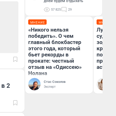
дней будем отдыхать
57 825
29
МНЕНИЕ
МНЕНИЕ
«Никого нельзя
Луна п
победить». О чем
судьбу
главный блокбастер
зодиак
этого года, который
круто 
бьет рекорды в
полтора
прокате: честный
предуп
отзыв на «Одиссею»
астрол
Нолана
Стас Соколов
Та
 в 2
Эксперт