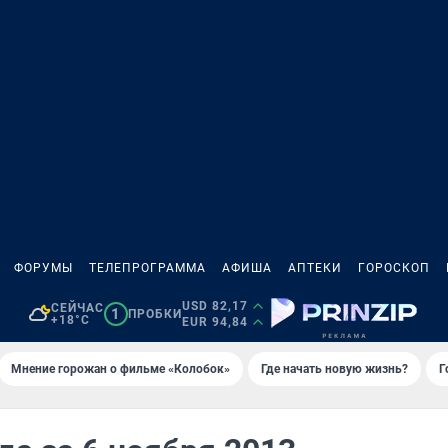
ФОРУМЫ
ТЕЛЕПРОГРАММА
АФИША
АПТЕКИ
ГОРОСКОП
USD 82,17
СЕЙЧАС
1
ПРОБКИ
+18°C
EUR 94,84
Мнение горожан о фильме «Колобок»
Где начать новую жизнь?
Г