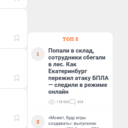
ТОП 5
Попали в склад,
1
сотрудники сбегали
в лес. Как
Екатеринбург
пережил атаку БПЛА
— следили в режиме
онлайн
118 953
424
«Может, буду игры
2
создавать»: выпускник