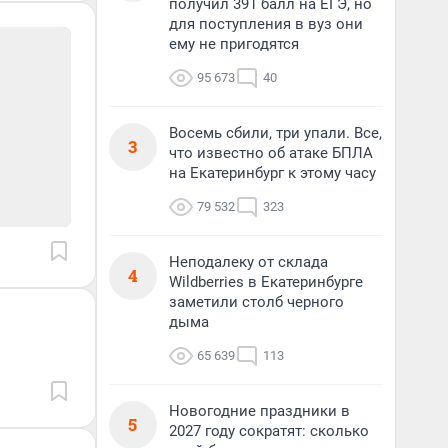
получил 391 балл на ЕГЭ, но
для поступления в вуз они
ему не пригодятся
95 673
40
Восемь сбили, три упали. Все,
3
что известно об атаке БПЛА
на Екатеринбург к этому часу
79 532
323
Неподалеку от склада
4
Wildberries в Екатеринбурге
заметили столб черного
дыма
65 639
113
Новогодние праздники в
5
2027 году сократят: сколько