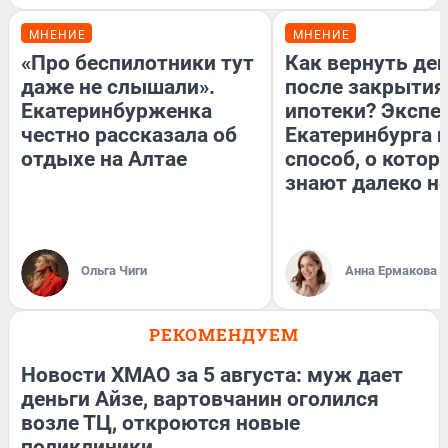
МНЕНИЕ
МНЕНИЕ
«Про беспилотники тут
Как вернуть де
даже не слышали».
после закрытия
Екатеринбурженка
ипотеки? Экспе
честно рассказала об
Екатеринбурга 
отдыхе на Алтае
способ, о котор
знают далеко не
Ольга Чиги
Анна Ермакова
РЕКОМЕНДУЕМ
Новости ХМАО за 5 августа: муж дает
деньги Айзе, вартовчанин оголился
возле ТЦ, откроются новые
поликлиники