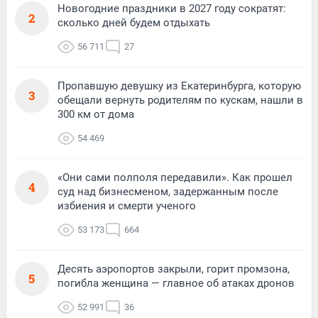
Новогодние праздники в 2027 году сократят:
2
сколько дней будем отдыхать
56 711
27
Пропавшую девушку из Екатеринбурга, которую
3
обещали вернуть родителям по кускам, нашли в
300 км от дома
54 469
«Они сами полполя передавили». Как прошел
4
суд над бизнесменом, задержанным после
избиения и смерти ученого
53 173
664
Десять аэропортов закрыли, горит промзона,
5
погибла женщина — главное об атаках дронов
52 991
36