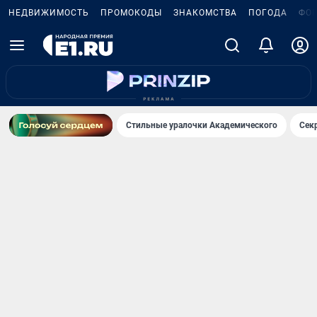
НЕДВИЖИМОСТЬ
ПРОМОКОДЫ
ЗНАКОМСТВА
ПОГОДА
ФО
Стильные уралочки Академического
Сек