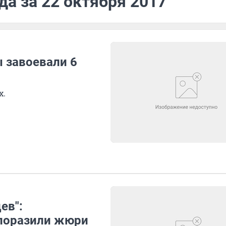
да за 22 октября 2017
 завоевали 6
х.
ев":
поразили жюри