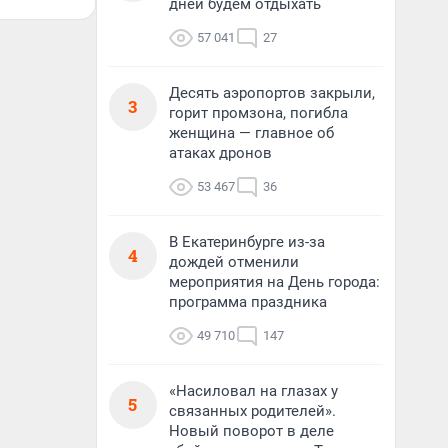
дней будем отдыхать
57 041
27
Десять аэропортов закрыли,
3
горит промзона, погибла
женщина — главное об
атаках дронов
53 467
36
В Екатеринбурге из-за
4
дождей отменили
мероприятия на День города:
программа праздника
49 710
147
«Насиловал на глазах у
5
связанных родителей».
Новый поворот в деле