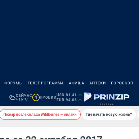
ФОРУМЫ
ТЕЛЕПРОГРАММА
АФИША
АПТЕКИ
ГОРОСКОП
USD 81,41
СЕЙЧАС
4
ПРОБКИ
+16°C
EUR 94,06
Пожар возле склада Wildberries — онлайн
Где начать новую жизнь?