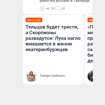
убийства россиян в Таиланде
46 781
83
МНЕНИЕ
МНЕНИЕ
Тельцов будет трясти,
«Покуп
а Скорпионы
мешке»
разведутся: Луна нагло
предпр
вмешается в жизни
рассказ
екатеринбуржцев
самом 
бизнес
дешевы
На
Тамара Гребенюк
От
де