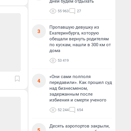
дней будем отдыхать
55 963
27
Пропавшую девушку из
3
Екатеринбурга, которую
обещали вернуть родителям
по кускам, нашли в 300 км от
дома
53 419
«Они сами полполя
4
передавили». Как прошел суд
над бизнесменом,
задержанным после
избиения и смерти ученого
52 244
654
Десять аэропортов закрыли,
5