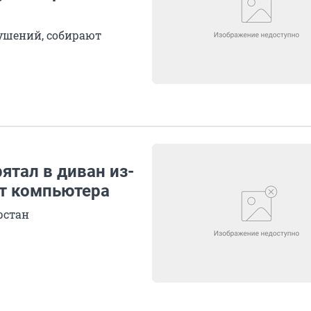
рушений, собирают
ятал в диван из-
 от компьютера
рстан