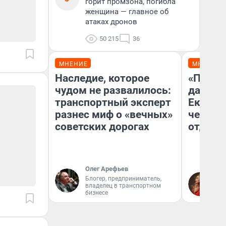
горит промзона, погибла
женщина — главное об
атаках дронов
50 215
36
МНЕНИЕ
МНЕНИЕ
Наследие, которое
«Про б
чудом не развалилось:
даже н
транспортный эксперт
Екатер
разнес миф о «вечных»
честно
советских дорогах
отдыхе
Олег Арефьев
Блогер, предприниматель,
Ол
владелец в транспортном
бизнесе