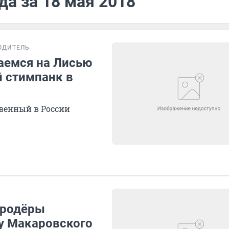
да за 18 мая 2018
ОДИТЕЛЬ
аемся на Лисью
й стимпанк в
твенный в России
ародёры
у Макаровского