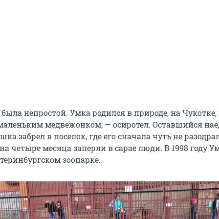
 была непростой. Умка родился в природе, на Чукотке, 
маленьким медвежонком, — осиротел. Оставшийся нае
ка забрел в поселок, где его сначала чуть не разодра
 на четыре месяца заперли в сарае люди. В 1998 году У
атеринбургском зоопарке.