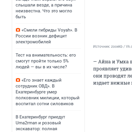
слышали везде, а причина
неизвестна. Что это могло
быть
«Смели гибриды Voyah». В
России возник дефицит
электромобилей
Источник: 
zooekb / Vk
Тест на внимательность: его
смогут пройти только 5%
— Айна и Умка в
людей — вы в их числе?
проявляет удив
они проводят ле
«Его знает каждый
издает нежные 
сотрудник ОВД». В
Екатеринбурге умер
полковник милиции, который
воспитал сотни силовиков
В Екатеринбург приедут
Uma2rman и розовый
экскаватор: полная