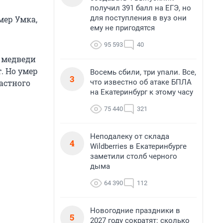
получил 391 балл на ЕГЭ, но
для поступления в вуз они
мер Умка,
ему не пригодятся
95 593
40
е медведи
. Но умер
Восемь сбили, три упали. Все,
3
что известно об атаке БПЛА
частного
на Екатеринбург к этому часу
75 440
321
Неподалеку от склада
4
Wildberries в Екатеринбурге
заметили столб черного
дыма
64 390
112
Новогодние праздники в
5
2027 году сократят: сколько