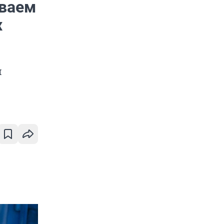
иваем
х
м