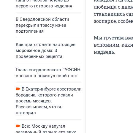
гайд от набора петель до
первого готового изделия
любимца с днем 
становились са
В Свердловской области
зоопарке, особе
перекрыли трассу из-за
подтопления
Мы грустим вме
вспомним, как
Как приготовить настоящее
мороженое дома: 3
медведь.
проверенных рецепта
Глава свердловского ГУФСИН
внезапно покинул свой пост
В Екатеринбурге арестовали
бородача, которого искали
восемь месяцев.
Рассказываем, что он
натворил
Всю Москву напугал
загадочный взрыв: его звук