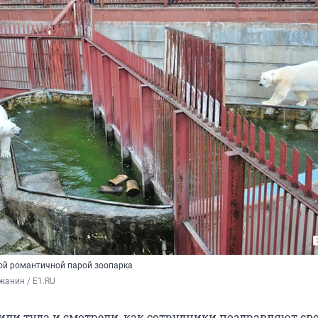
ой романтичной парой зоопарка
жанин / E1.RU
или туда и смотрели, как сотрудники поздравляют св