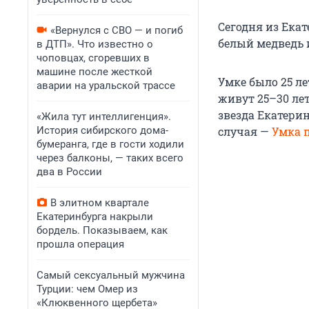
Сегодня из Ека
«Вернулся с СВО — и погиб
белый медведь 
в ДТП». Что известно о
чоповцах, сгоревших в
машине после жесткой
Умке было 25 ле
аварии на уральской трассе
живут 25–30 лет
звезда Екатерин
«Жила тут интеллигенция».
История сибирского дома-
случая —
Умка 
бумеранга, где в гости ходили
через балконы, — таких всего
два в России
В элитном квартале
Екатеринбурга накрыли
бордель. Показываем, как
прошла операция
Самый сексуальный мужчина
Турции: чем Омер из
«Клюквенного щербета»