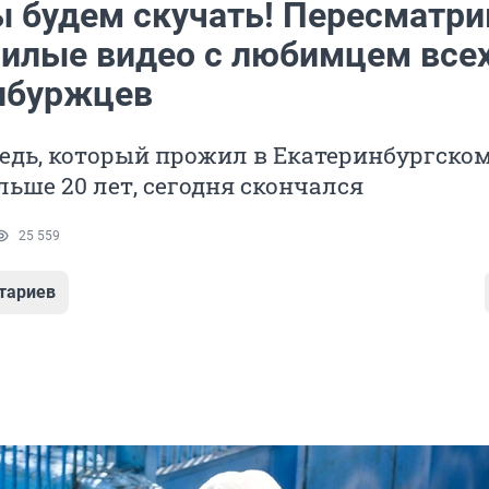
ы будем скучать! Пересматр
илые видео с любимцем все
нбуржцев
едь, который прожил в Екатеринбургско
льше 20 лет, сегодня скончался
25 559
тариев