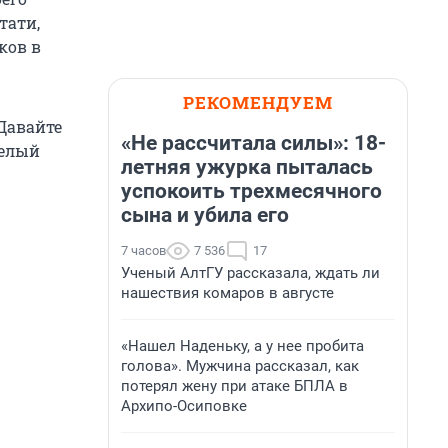
тати,
ков в
РЕКОМЕНДУЕМ
Давайте
«Не рассчитала силы»: 18-
белый
летняя ужурка пыталась
успокоить трехмесячного
сына и убила его
7 часов
7 536
17
Ученый АлтГУ рассказала, ждать ли
нашествия комаров в августе
«Нашел Наденьку, а у нее пробита
голова». Мужчина рассказал, как
потерял жену при атаке БПЛА в
Архипо-Осиповке