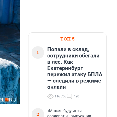
ТОП 5
Попали в склад,
1
сотрудники сбегали
в лес. Как
Екатеринбург
пережил атаку БПЛА
— следили в режиме
онлайн
116 758
420
«Может, буду игры
2
создавать»: выпускник