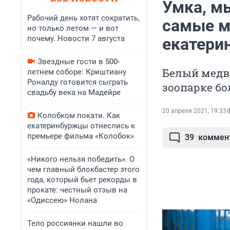
Умка, м
Рабочий день хотят сократить,
самые м
но только летом — и вот
почему. Новости 7 августа
екатери
Звездные гости в 500-
Белый медв
летнем соборе: Криштиану
Роналду готовится сыграть
зоопарке бо
свадьбу века на Мадейре
20 апреля 2021, 19:33
Колобком покати. Как
екатеринбуржцы отнеслись к
премьере фильма «Колобок»
39
коммен
«Никого нельзя победить». О
чем главный блокбастер этого
года, который бьет рекорды в
прокате: честный отзыв на
«Одиссею» Нолана
Тело россиянки нашли во