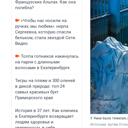
Французских Альпах. Как она
погибла?
«Чтобы нас носили на
ручках, мы любим»: нерпа
Сергеевна, которую спасли
бельком, стала звездой Сети.
Видео
Толпа гопников накинулась
на парня с длинными
волосами в Екатеринбурге
Тигры на пляже и 300 оленей
в дикой природе: топ-24
самых красивых бухт
Приморского края
История в 37 лет. Как клиника
в Екатеринбурге возвращает
У Умки была тяжелая,
людям здоровье и
Источник: 
Артём Устю
уверенность в себе