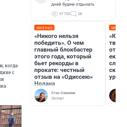
дней будем отдыхать
57 725
28
МНЕНИЕ
МНЕНИ
«Никого нельзя
«Каку
победить». О чем
творил
главный блокбастер
отмаж
этого года, который
екате
бьет рекорды в
следо
и, когда
прокате: честный
сканд
дине с
отзыв на «Одиссею»
ураль
ли
Нолана
мка
Стас Соколов
Эксперт