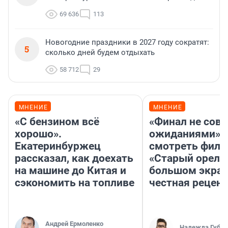
69 636
113
Новогодние праздники в 2027 году сократят:
5
сколько дней будем отдыхать
58 712
29
МНЕНИЕ
МНЕНИЕ
«С бензином всё
«Финал не совп
хорошо».
ожиданиями»: 
Екатеринбуржец
смотреть фил
рассказал, как доехать
«Старый орел» 
на машине до Китая и
большом экран
сэкономить на топливе
честная рецен
Андрей Ермоленко
Надежда Губар