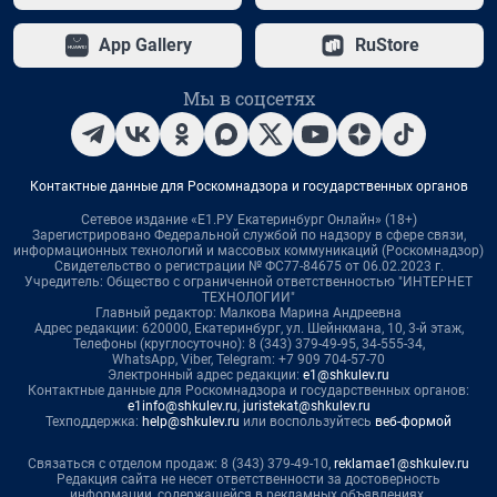
App Gallery
RuStore
Мы в соцсетях
Контактные данные для Роскомнадзора и государственных органов
Сетевое издание «Е1.РУ Екатеринбург Онлайн» (18+)
Зарегистрировано Федеральной службой по надзору в сфере связи,
информационных технологий и массовых коммуникаций (Роскомнадзор)
Свидетельство о регистрации № ФС77-84675 от 06.02.2023 г.
Учредитель: Общество с ограниченной ответственностью "ИНТЕРНЕТ
ТЕХНОЛОГИИ"
Главный редактор: Малкова Марина Андреевна
Адрес редакции: 620000, Екатеринбург, ул. Шейнкмана, 10, 3-й этаж,
Телефоны (круглосуточно): 8 (343) 379-49-95, 34-555-34,
WhatsApp, Viber, Telegram: +7 909 704-57-70
Электронный адрес редакции:
e1@shkulev.ru
Контактные данные для Роскомнадзора и государственных органов:
e1info@shkulev.ru
,
juristekat@shkulev.ru
Техподдержка:
help@shkulev.ru
или воспользуйтесь
веб-формой
Связаться с отделом продаж: 8 (343) 379-49-10,
reklamae1@shkulev.ru
Редакция сайта не несет ответственности за достоверность
информации, содержащейся в рекламных объявлениях.