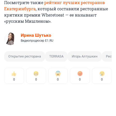
Посмотрите также
рейтинг лучших ресторанов
Екатеринбурга
, который составили ресторанные
критики премии Wheretoeat — ее называют
«русским Мишленом».
Ирина Шутько
Видеопродюсер E1.RU
Открытие ресторана
TERRASA
Игорь Алтушкин
Ресто
0
0
0
0
0