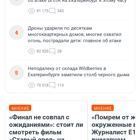
об атаке БПЛА на Екатеринбург к этому часу
91 175
343
Дроны ударили по десяткам
4
многоквартирных домов, многие охватил
огонь, пострадали дети: главное об атаке
82 526
28
Неподалеку от склада Wildberries в
5
Екатеринбурге заметили столб черного дыма
70 518
113
МНЕНИЕ
МНЕНИЕ
«Финал не совпал с
«Помрем от ж
ожиданиями»: стоит ли
окруженные во
смотреть фильм
Журналист E1.
«Старый орел» на
внезапном