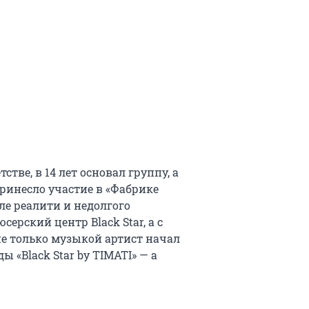
тве, в 14 лет основал группу, а
 принесло участие в «Фабрике
сле реалити и недолгого
ерский центр Black Star, а с
не только музыкой артист начал
 «Black Star by TIMATI» — а