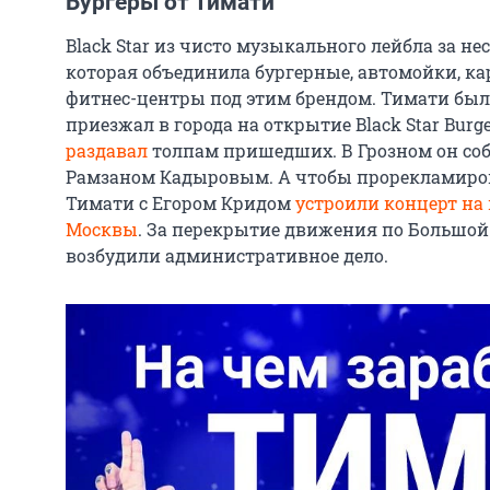
Бургеры от Тимати
Black Star из чисто музыкального лейбла за нес
которая объединила бургерные, автомойки, ка
фитнес-центры под этим брендом. Тимати был
приезжал в города на открытие Black Star Burge
раздавал
толпам пришедших. В Грозном он соб
Рамзаном Кадыровым. А чтобы прорекламиров
Тимати с Егором Кридом
устроили концерт на
Москвы
. За перекрытие движения по Большой
возбудили административное дело.