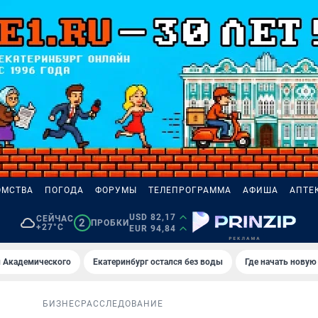
ОМСТВА
ПОГОДА
ФОРУМЫ
ТЕЛЕПРОГРАММА
АФИША
АПТЕ
USD 82,17
СЕЙЧАС
2
ПРОБКИ
+27°C
EUR 94,84
 Академического
Екатеринбург остался без воды
Где начать новую
БИЗНЕС
РАССЛЕДОВАНИЕ