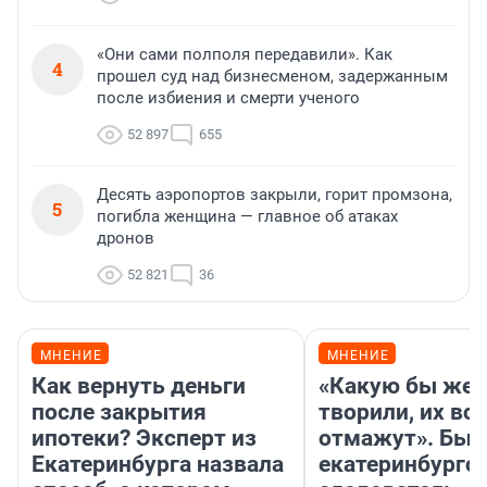
«Они сами полполя передавили». Как
4
прошел суд над бизнесменом, задержанным
после избиения и смерти ученого
52 897
655
Десять аэропортов закрыли, горит промзона,
5
погибла женщина — главное об атаках
дронов
52 821
36
МНЕНИЕ
МНЕНИЕ
Как вернуть деньги
«Какую бы жес
после закрытия
творили, их все
ипотеки? Эксперт из
отмажут». Бы
Екатеринбурга назвала
екатеринбургс