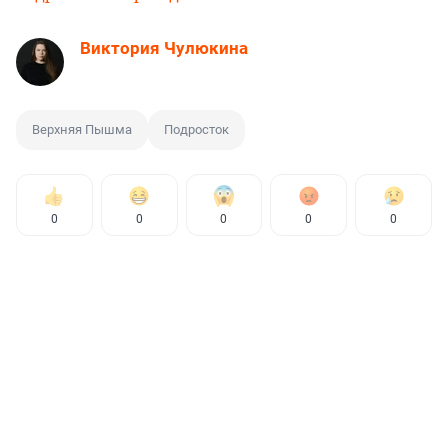
Виктория Чулюкина
Верхняя Пышма
Подросток
0
0
0
0
0