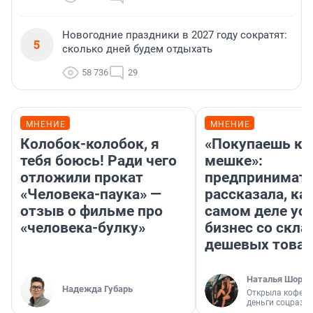
Новогодние праздники в 2027 году сократят:
5
сколько дней будем отдыхать
58 736
29
МНЕНИЕ
МНЕНИЕ
Колобок-колобок, я
«Покупаешь ко
тебя боюсь! Ради чего
мешке»:
отложили прокат
предпринимат
«Человека-паука» —
рассказала, как
отзыв о фильме про
самом деле ус
«человека-булку»
бизнес со скл
дешевых това
Наталья Шорох
Надежда Губарь
Открыла кофейн
деньги соцразв