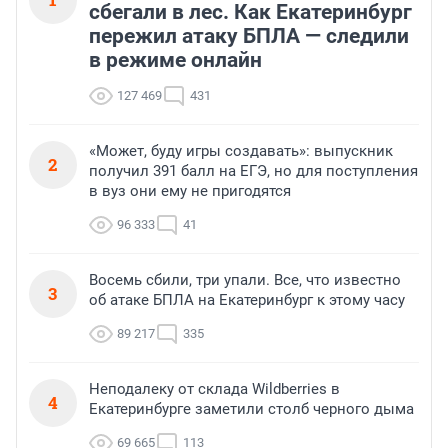
сбегали в лес. Как Екатеринбург
пережил атаку БПЛА — следили
в режиме онлайн
127 469
431
«Может, буду игры создавать»: выпускник
2
получил 391 балл на ЕГЭ, но для поступления
в вуз они ему не пригодятся
96 333
41
Восемь сбили, три упали. Все, что известно
3
об атаке БПЛА на Екатеринбург к этому часу
89 217
335
Неподалеку от склада Wildberries в
4
Екатеринбурге заметили столб черного дыма
69 665
113