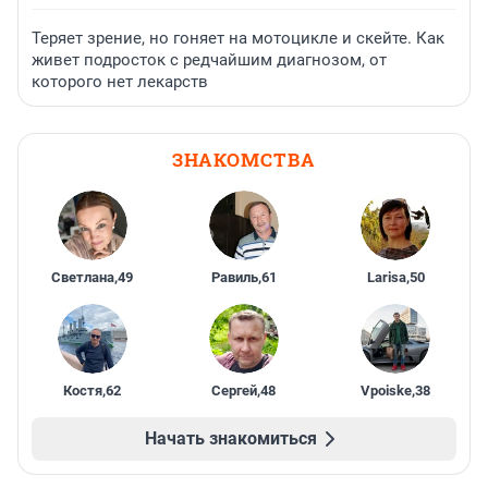
Теряет зрение, но гоняет на мотоцикле и скейте. Как
живет подросток с редчайшим диагнозом, от
которого нет лекарств
ЗНАКОМСТВА
Светлана
,
49
Равиль
,
61
Larisa
,
50
Костя
,
62
Сергей
,
48
Vpoiske
,
38
Начать знакомиться