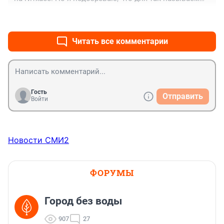
"журналистов" Е1 льющих "новости" 24 на 7 
+4
–0
программист это любой, кто умеет включать 
компьютер и отличает ноутбук от монитора. 😐
Читать все комментарии
Гость
Отправить
Войти
Новости СМИ2
ФОРУМЫ
Город без воды
907
27