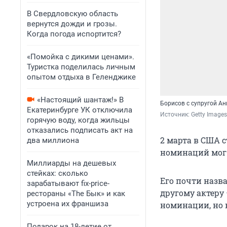
В Свердловскую область
вернутся дожди и грозы.
Когда погода испортится?
«Помойка с дикими ценами».
Туристка поделилась личным
опытом отдыха в Геленджике
«Настоящий шантаж!» В
Борисов с супругой Ан
Екатеринбурге УК отключила
Источник: 
Getty Images
горячую воду, когда жильцы
отказались подписать акт на
2 марта в США с
два миллиона
номинаций мог 
Миллиарды на дешевых
стейках: сколько
Его почти назв
зарабатывают fix-price-
другому актеру 
рестораны «The Бык» и как
устроена их франшиза
номинации, но 
Подарок на 18-летие от