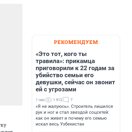
РЕКОМЕНДУЕМ
«Это тот, кого ты
травила»: прикамца
приговорили к 22 годам за
убийство семьи его
девушки, сейчас он звонит
ей с угрозами
1 час
1 912
7
«Я не жалуюсь». Строитель лишился
рук и ног и стал звездой соцсетей:
как он живет и почему его семью
искал весь Узбекистан
тку
 ждет