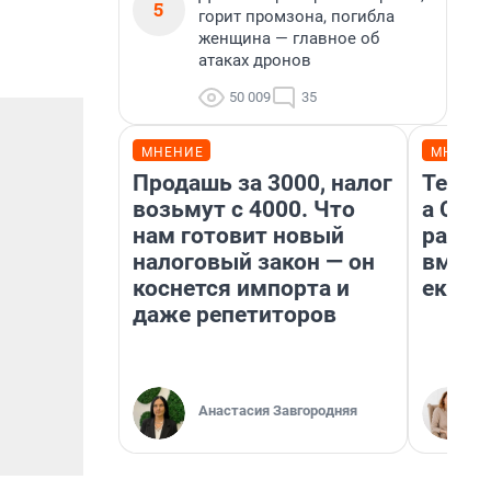
5
горит промзона, погибла
женщина — главное об
атаках дронов
50 009
35
МНЕНИЕ
МНЕНИ
Продашь за 3000, налог
Тельц
возьмут с 4000. Что
а Ско
нам готовит новый
разве
налоговый закон — он
вмеша
коснется импорта и
екате
даже репетиторов
Анастасия Завгородняя