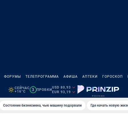
ФОРУМЫ
ТЕЛЕПРОГРАММА
АФИША
АПТЕКИ
ГОРОСКОП
USD 80,93
СЕЙЧАС
3
ПРОБКИ
+16°C
EUR 93,19
Состояние бизнесмена, чью машину подорвали
Где начать новую жиз