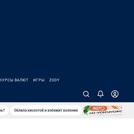
КУРСЫ ВАЛЮТ
ИГРЫ
ZODY
нь?
Облила кислотой и избежит колонии