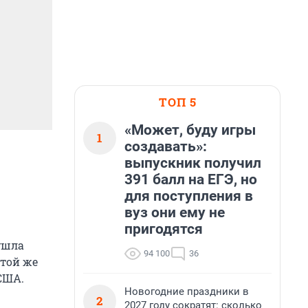
ТОП 5
«Может, буду игры
1
создавать»:
выпускник получил
391 балл на ЕГЭ, но
для поступления в
вуз они ему не
пригодятся
ушла
94 100
36
 той же
США.
Новогодние праздники в
2
2027 году сократят: сколько