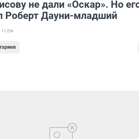
сову не дали «Оскар». Но ег
л Роберт Дауни-младший
11 256
тариев