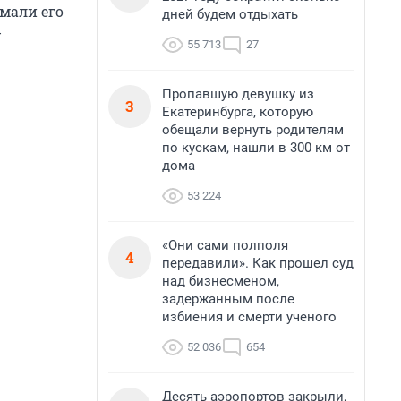
имали его
дней будем отдыхать
-
55 713
27
Пропавшую девушку из
3
Екатеринбурга, которую
обещали вернуть родителям
по кускам, нашли в 300 км от
дома
53 224
«Они сами полполя
4
передавили». Как прошел суд
над бизнесменом,
задержанным после
избиения и смерти ученого
52 036
654
Десять аэропортов закрыли,