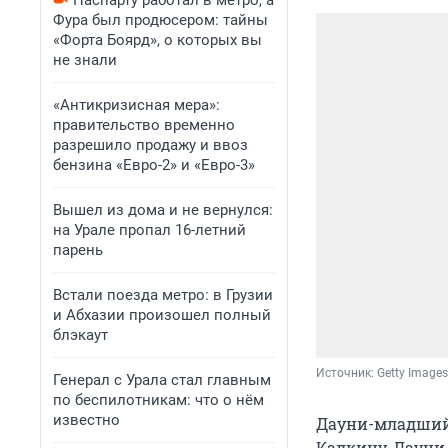
Паспарту работал в метро, а
Фура был продюсером: тайны
«Форта Боярд», о которых вы
не знали
«Антикризисная мера»:
правительство временно
разрешило продажу и ввоз
бензина «Евро-2» и «Евро-3»
Вышел из дома и не вернулся:
на Урале пропал 16-летний
парень
Встали поезда метро: в Грузии
и Абхазии произошел полный
блэкаут
Источник: 
Getty Images
Генерал с Урала стал главным
по беспилотникам: что о нём
известно
Дауни-младший 
Калкину, Дауни 