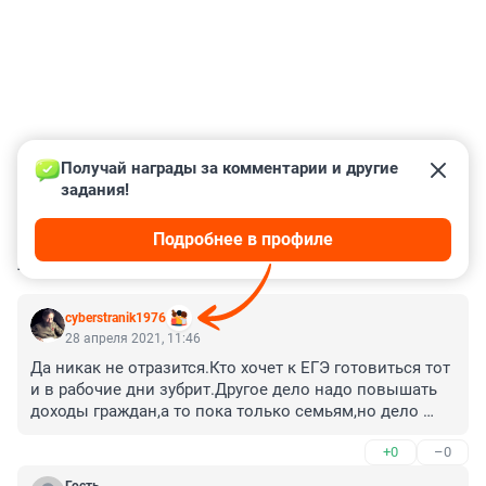
Получай награды за комментарии и другие 
задания!
Подробнее в профиле
КОММЕНТАРИИ
14
cyberstranik1976
28 апреля 2021, 11:46
Да никак не отразится.Кто хочет к ЕГЭ готовиться тот 
и в рабочие дни зубрит.Другое дело надо повышать 
доходы граждан,а то пока только семьям,но дело 
наконец двинулось с точки,я вот имею возможность 
+0
–0
башлять и в выходные приходят репетиторы к 
сыну,но пока не каждый же может это себе 