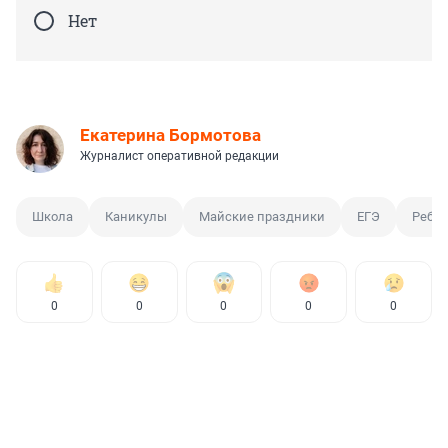
Нет
Екатерина Бормотова
Журналист оперативной редакции
Школа
Каникулы
Майские праздники
ЕГЭ
Ребе
0
0
0
0
0