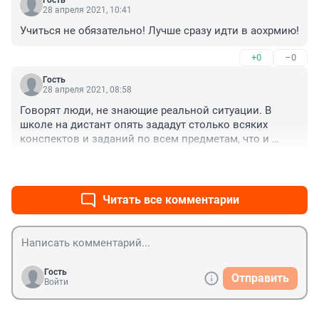
Гость
позволить,потом растут неучи рабы 
28 апреля 2021, 10:41
Навального)))Надо на ЕГЭ хоть по 15 тысяч семьям 
Учиться не обязательно! Лучше сразу идти в аохрмию!
давать.
+0
–0
Гость
28 апреля 2021, 08:58
Говорят люди, не знающие реальной ситуации. В 
школе на дистант опять зададут столько всяких 
конспектов и заданий по всем предметам, что и 
некогда будет готовиться к ЕГЭ. В 2020 году в нашей 
+1
–0
школе так и было. И учителя игнорировали просьбы 
этого не делать.
Читать все комментарии
Гость
Отправить
Войти