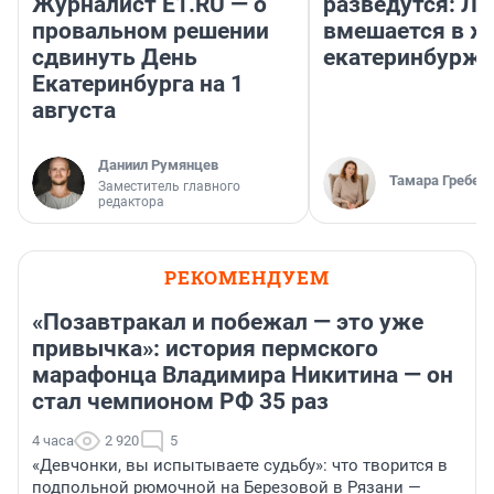
Журналист E1.RU — о
разведутся: Лу
провальном решении
вмешается в ж
сдвинуть День
екатеринбурж
Екатеринбурга на 1
августа
Даниил Румянцев
Тамара Гребен
Заместитель главного
редактора
РЕКОМЕНДУЕМ
«Позавтракал и побежал — это уже
привычка»: история пермского
марафонца Владимира Никитина — он
стал чемпионом РФ 35 раз
4 часа
2 920
5
«Девчонки, вы испытываете судьбу»: что творится в
подпольной рюмочной на Березовой в Рязани —