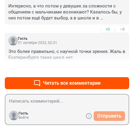
Интересно, а что потом у девушек за сложности с 
общением с мальчиками возникают? Казалось бы, у 
них потом ещё будет выбор, а в школе и в 
университете надо об учёбе думать. А то недаром 
+0
–0
нынче половая жизнь ещё со школьных лет 
начинается - а это ведь тоже плохо.
Гость
21 октября 2022, 02:31
Это более правильно, с научной точки зрения. Жаль в 
Екатеринбурге таких школ нет.
+1
–0
Читать все комментарии
Гость
Отправить
Войти