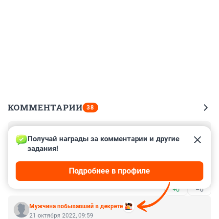
КОММЕНТАРИИ
38
Гость
21 октября 2022, 10:55
Получай награды за комментарии и другие 
задания!
Сегрегацию вернули. Что на очереди, телесные 
наказания? Страна повернула и движется в прошлое. 
Подробнее в профиле
Так весь мир и догоним.
+0
–0
Мужчина побывавший в декрете
21 октября 2022, 09:59