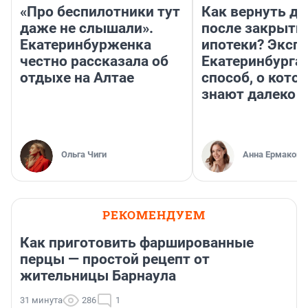
«Про беспилотники тут
Как вернуть де
даже не слышали».
после закрыти
Екатеринбурженка
ипотеки? Экспе
честно рассказала об
Екатеринбурга 
отдыхе на Алтае
способ, о кото
знают далеко н
Ольга Чиги
Анна Ермакова
РЕКОМЕНДУЕМ
Как приготовить фаршированные
перцы — простой рецепт от
жительницы Барнаула
31 минута
286
1