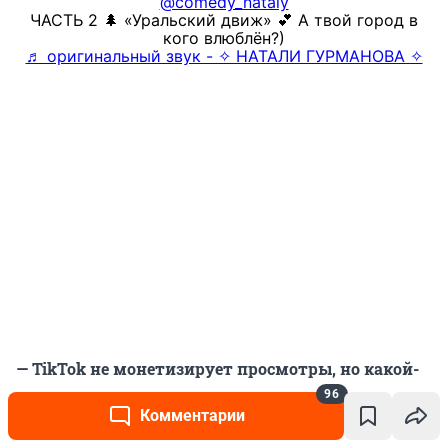
@comedy_nataly
ЧАСТЬ 2 🌲 «Уральский движ» 💕 А твой город в
кого влюблён?)
♬ оригинальный звук - ✧ НАТАЛИ ГУРМАНОВА ✧
— TikTok не монетизирует просмотры, но какой-
то доход вообще приносит?
96
Комментарии