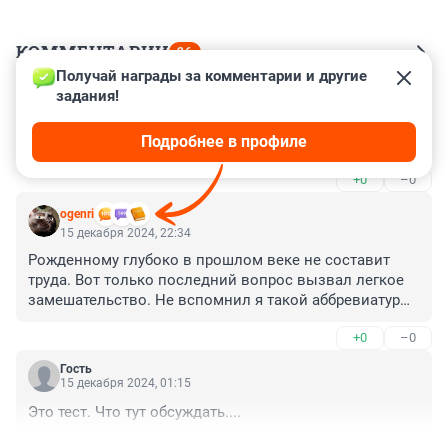
КОММЕНТАРИИ
26
Получай награды за комментарии и другие 
задания!
Гость
15 декабря 2024, 23:19
Подробнее в профиле
Я в 6 классе, 6/11🤟
+0
–0
ogenri
15 декабря 2024, 22:34
Рожденному глубоко в прошлом веке не составит 
труда. Вот только последний вопрос вызвал легкое 
замешательство. Не вспомнил я такой аббревиатуры. 
Но 11/11
+0
–0
Гость
15 декабря 2024, 01:15
Это тест. Что тут обсуждать....