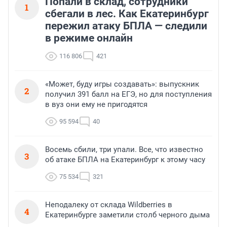
Попали в склад, сотрудники
1
сбегали в лес. Как Екатеринбург
пережил атаку БПЛА — следили
в режиме онлайн
116 806
421
«Может, буду игры создавать»: выпускник
2
получил 391 балл на ЕГЭ, но для поступления
в вуз они ему не пригодятся
95 594
40
Восемь сбили, три упали. Все, что известно
3
об атаке БПЛА на Екатеринбург к этому часу
75 534
321
Неподалеку от склада Wildberries в
4
Екатеринбурге заметили столб черного дыма