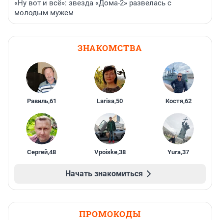
«Ну вот и всё»: звезда «Дома-2» развелась с
молодым мужем
ЗНАКОМСТВА
Равиль
,
61
Larisa
,
50
Костя
,
62
Сергей
,
48
Vpoiske
,
38
Yura
,
37
Начать знакомиться
ПРОМОКОДЫ