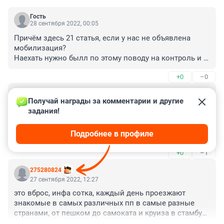
Гость
28 сентября 2022, 00:05
Причём здесь 21 статья, если у нас не объявлена 
мобилизация?

Наехать нужно былл по этому поводу на контроль и 
жалобу подать на каком основании не выпускают
+0
–0
Гость
27 сентября 2022, 16:12
Получай награды за комментарии и другие 
задания!
"Если вы вылетели из Кольцово за границу или вас 
не пропустили на рейс на паспортном контроле, 
Подробнее в профиле
пожалуйста, свяжитесь с редакцией. Мы сохраним 
анонимность."

+0
–1
А вознаграждение будет?
275280824
27 сентября 2022, 12:27
это вброс, инфа сотка, каждый день проезжают 
знакомые в самых различных пп в самые разные 
странами, от пешком до самоката и круиза в стамбул, 
кто еще тупит, у вас самая самая последняя 