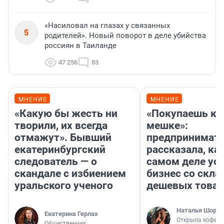
«Насиловал на глазах у связанных
5
родителей». Новый поворот в деле убийства
россиян в Таиланде
47 256
83
МНЕНИЕ
МНЕНИЕ
«Какую бы жесть ни
«Покупаешь ко
творили, их всегда
мешке»:
отмажут». Бывший
предпринимат
екатеринбургский
рассказала, как
следователь — о
самом деле ус
скандале с избиением
бизнес со скл
уральского ученого
дешевых това
Наталья Шорох
Екатерина Герлах
Открыла кофейн
Общественник