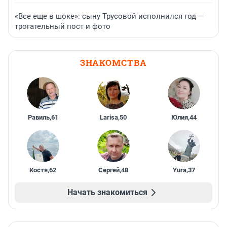
«Все еще в шоке»: сыну Трусовой исполнился год —
трогательный пост и фото
ЗНАКОМСТВА
Равиль
,
61
Larisa
,
50
Юлия
,
44
Костя
,
62
Сергей
,
48
Yura
,
37
Начать знакомиться