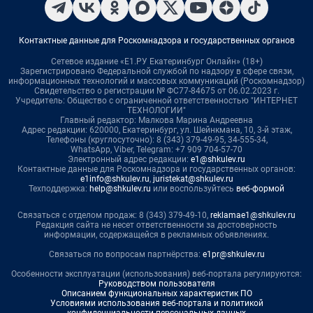
Контактные данные для Роскомнадзора и государственных органов
Сетевое издание «Е1.РУ Екатеринбург Онлайн» (18+)
Зарегистрировано Федеральной службой по надзору в сфере связи,
информационных технологий и массовых коммуникаций (Роскомнадзор)
Свидетельство о регистрации № ФС77-84675 от 06.02.2023 г.
Учредитель: Общество с ограниченной ответственностью "ИНТЕРНЕТ
ТЕХНОЛОГИИ"
Главный редактор: Малкова Марина Андреевна
Адрес редакции: 620000, Екатеринбург, ул. Шейнкмана, 10, 3-й этаж,
Телефоны (круглосуточно): 8 (343) 379-49-95, 34-555-34,
WhatsApp, Viber, Telegram: +7 909 704-57-70
Электронный адрес редакции:
e1@shkulev.ru
Контактные данные для Роскомнадзора и государственных органов:
e1info@shkulev.ru
,
juristekat@shkulev.ru
Техподдержка:
help@shkulev.ru
или воспользуйтесь
веб-формой
Связаться с отделом продаж: 8 (343) 379-49-10,
reklamae1@shkulev.ru
Редакция сайта не несет ответственности за достоверность
информации, содержащейся в рекламных объявлениях.
Связаться по вопросам партнёрства:
e1pr@shkulev.ru
Особенности эксплуатации (использования) веб-портала регулируются:
Руководством пользователя
Описанием функциональных характеристик ПО
Условиями использования веб-портала и политикой
конфиденциальности персональных данных