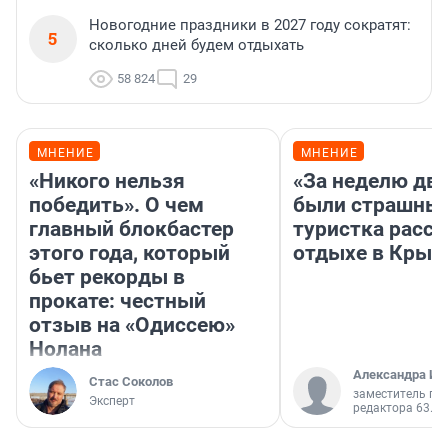
Новогодние праздники в 2027 году сократят:
5
сколько дней будем отдыхать
58 824
29
МНЕНИЕ
МНЕНИЕ
«Никого нельзя
«За неделю две
победить». О чем
были страшные
главный блокбастер
туристка расск
этого года, который
отдыхе в Крым
бьет рекорды в
прокате: честный
отзыв на «Одиссею»
Нолана
Александра Ис
Стас Соколов
заместитель гл
Эксперт
редактора 63.RU