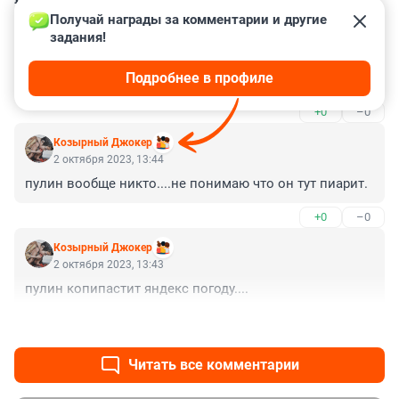
Получай награды за комментарии и другие 
задания!
Гость
2 октября 2023, 15:17
Подробнее в профиле
фото к статье прикольное!
+0
–0
Козырный Джокер
2 октября 2023, 13:44
пулин вообще никто....не понимаю что он тут пиарит.
+0
–0
Козырный Джокер
2 октября 2023, 13:43
пулин копипастит яндекс погоду....
+0
–0
Читать все комментарии