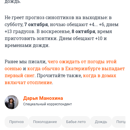
дождь.
Не греет прогноз синоптиков на выходные: в
субботу,
7 октября
, ночью обещают +4... +6, днем
+13 градусов. В воскресенье,
8 октября
, время
приготовить зонтики. Днем обещают +10 и
временами дожди.
Ранее мы писали,
чего ожидать от погоды этой
осенью
и
когда обычно в Екатеринбурге выпадает
первый снег
. Прочитайте также,
когда в домах
включат отопление
.
Дарья Манохина
Специальный корреспондент
Прогноз
Похолодание
Бабье лето
Дождь
Погода