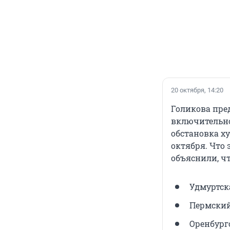
20 октября, 14:20
Голикова пред
включительно
обстановка ху
октября. Что 
объяснили, ч
Удмуртск
Пермский
Оренбургс