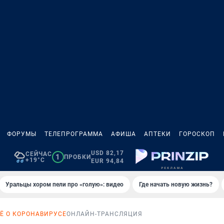
ФОРУМЫ
ТЕЛЕПРОГРАММА
АФИША
АПТЕКИ
ГОРОСКОП
USD 82,17
СЕЙЧАС
1
ПРОБКИ
+19°C
EUR 94,84
Уральцы хором пели про «голую»: видео
Где начать новую жизнь?
Ё О КОРОНАВИРУСЕ
ОНЛАЙН-ТРАНСЛЯЦИЯ