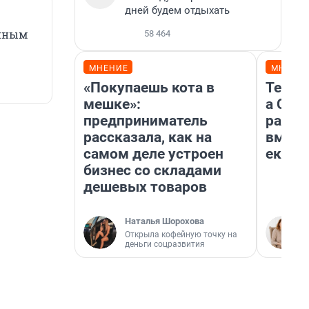
дней будем отдыхать
тиным
58 464
МНЕНИЕ
МНЕНИ
«Покупаешь кота в
Тельц
мешке»:
а Ско
предприниматель
разве
рассказала, как на
вмеша
самом деле устроен
екате
бизнес со складами
дешевых товаров
Наталья Шорохова
Открыла кофейную точку на
деньги соцразвития