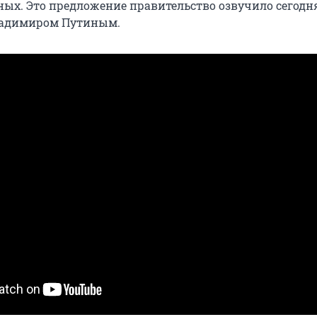
ьных. Это предложение правительство озвучило сегодн
ладимиром Путиным.