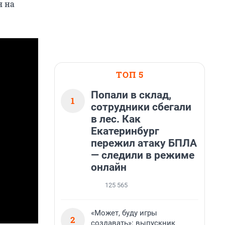
я на
ТОП 5
Попали в склад,
1
сотрудники сбегали
в лес. Как
Екатеринбург
пережил атаку БПЛА
— следили в режиме
онлайн
125 565
«Может, буду игры
2
создавать»: выпускник