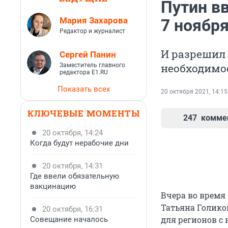
Путин вв
Мария Захарова
7 ноябр
Редактор и журналист
И разрешил 
Сергей Панин
необходимо
Заместитель главного
редактора E1.RU
Показать всех
20 октября 2021, 14:15
КЛЮЧЕВЫЕ МОМЕНТЫ
247
комме
20 октября, 14:24
Когда будут нерабочие дни
20 октября, 14:31
Где ввели обязательную
вакцинацию
Вчера во время
Татьяна Голиков
20 октября, 16:31
для регионов с
Совещание началось