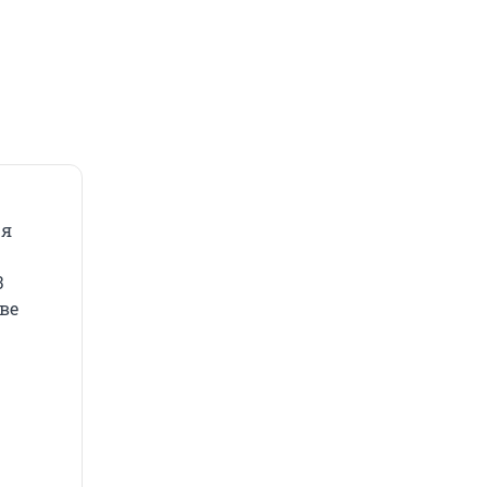
ря
3
ве