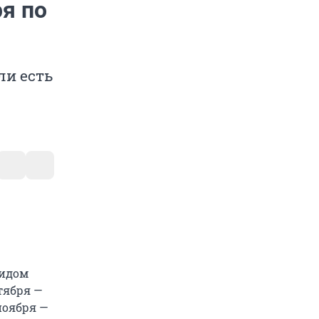
ря по
ли есть
видом
тября —
ноября —