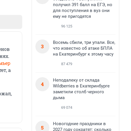
получил 391 балл на ЕГЭ, но
для поступления в вуз они
ему не пригодятся
96 125
Восемь сбили, три упали. Все,
3
что известно об атаке БПЛА
енов
на Екатеринбург к этому часу
нях.
мьер
87 479
ет, а
Неподалеку от склада
4
Wildberries в Екатеринбурге
заметили столб черного
ржал,
дыма
69 074
Новогодние праздники в
5
2027 году сократят: сколько