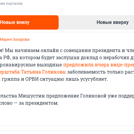
ких порталов
Новые внизу
Новые вверху
Мария Захарова
ья! Мы начинаем онлайн с совещания президента и чл
 РФ, на котором будет заслушан доклад о нерабочих д
оронавирусные выходные
предложила вчера вице-пре
перштаба Татьяна Голикова
: заболеваемость только раст
н гриппа и ОРВИ ситуацию лишь усугубляет.
ельства Мишустин предложение Голиковой уже подде
слово — за президентом.