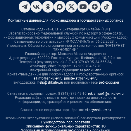
Контактные данные для Роскомнадзора и государственных органов
Сетевое издание «Е1.РУ Екатеринбург Онлайн» (18+)
Зарегистрировано Федеральной службой по надзору в сфере связи,
информационных технологий и массовых коммуникаций (Роскомнадзор)
Свидетельство о регистрации № ФС77-84675 от 06.02.2023 г.
Учредитель: Общество с ограниченной ответственностью "ИНТЕРНЕТ
ТЕХНОЛОГИИ"
Главный редактор: Малкова Марина Андреевна
Адрес редакции: 620000, Екатеринбург, ул. Шейнкмана, 10, 3-й этаж,
Телефоны (круглосуточно): 8 (343) 379-49-95, 34-555-34,
WhatsApp, Viber, Telegram: +7 909 704-57-70
Электронный адрес редакции:
e1@shkulev.ru
Контактные данные для Роскомнадзора и государственных органов:
e1info@shkulev.ru
,
juristekat@shkulev.ru
Техподдержка:
help@shkulev.ru
или воспользуйтесь
веб-формой
Связаться с отделом продаж: 8 (343) 379-49-10,
reklamae1@shkulev.ru
Редакция сайта не несет ответственности за достоверность
информации, содержащейся в рекламных объявлениях.
Связаться по вопросам партнёрства:
e1pr@shkulev.ru
Особенности эксплуатации (использования) веб-портала регулируются:
Руководством пользователя
Описанием функциональных характеристик ПО
Условиями использования веб-портала и политикой