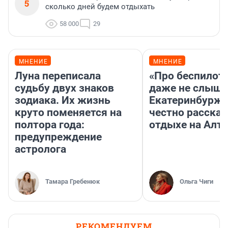
5
сколько дней будем отдыхать
58 000
29
МНЕНИЕ
МНЕНИЕ
Луна переписала
«Про беспилот
судьбу двух знаков
даже не слыша
зодиака. Их жизнь
Екатеринбурж
круто поменяется на
честно рассказ
полтора года:
отдыхе на Алта
предупреждение
астролога
Тамара Гребенюк
Ольга Чиги
РЕКОМЕНДУЕМ