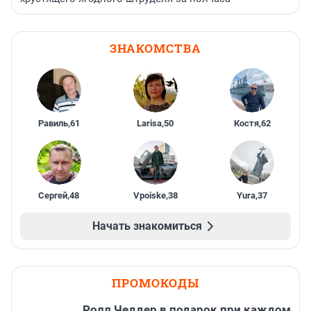
ЗНАКОМСТВА
Равиль
,
61
Larisa
,
50
Костя
,
62
Сергей
,
48
Vpoiske
,
38
Yura
,
37
Начать знакомиться
ПРОМОКОДЫ
Ролл Чеддер в подарок при каждом