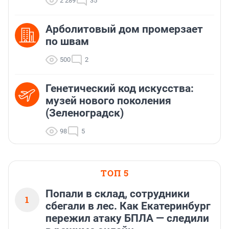
2 289
35
Арболитовый дом промерзает
по швам
500
2
Генетический код искусства:
музей нового поколения
(Зеленоградск)
98
5
ТОП 5
Попали в склад, сотрудники
1
сбегали в лес. Как Екатеринбург
пережил атаку БПЛА — следили