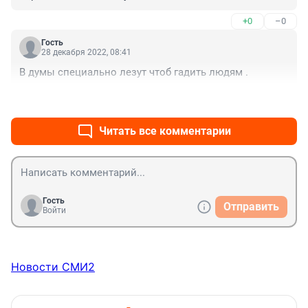
несколько программ ЭКО - беременность не 
+0
–0
наступила. В какой то момент при очередном 
осмотре обнаружили онкологическое заболевание 
Гость
матки. Все вовремя, через год она в порядке. Но! В 
28 декабря 2022, 08:41
яичниках пусто, матка никакая после агрессивного 
В думы специально лезут чтоб гадить людям .
лечения. Берем донора яйцеклеток, (300 тыс 
вкруговую, т к почему то по ОМС донорские 
+0
–0
программы не идут), получаем отличные эмбрионы. 
Лечим матку, не получается. Ищем деньги (1,5 
Читать все комментарии
миллиона примерно), ищем сурмаму, обследуем. 
ТЫДЫНЦ! депутаты закон испустили, о наших благах 
озаботючись. Запретить! Вопрос - куда выкинуть 4 
отличных эмбриона - Вась или Маш? Удержится ли 
брак этой женщины в таком экстриме? В какое окно 
ей вышагнуть? Могла бы быть счастливая семья.
Гость
Отправить
Войти
Новости СМИ2