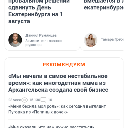
провальном решении
вмешается в ж
сдвинуть День
екатеринбурж
Екатеринбурга на 1
августа
Даниил Румянцев
Тамара Гребен
Заместитель главного
редактора
РЕКОМЕНДУЕМ
«Мы начали в самое нестабильное
время»: как многодетная мама из
Архангельска создала свой бизнес
23 часа
15 130
10
«Меня бесила моя роль»: как сегодня выглядит
Пуговка из «Папиных дочек»
«Мне сказали, что нам нужно расстаться».