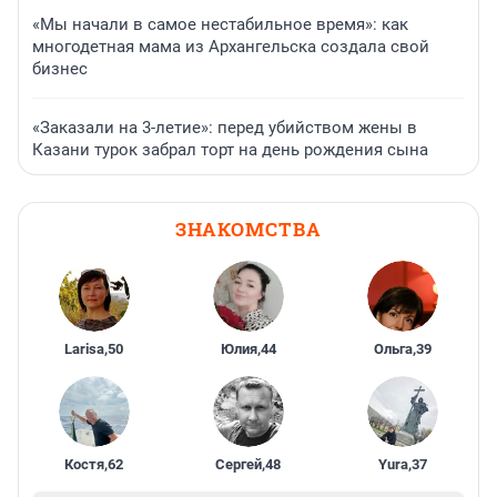
«Мы начали в самое нестабильное время»: как
многодетная мама из Архангельска создала свой
бизнес
«Заказали на 3-летие»: перед убийством жены в
Казани турок забрал торт на день рождения сына
ЗНАКОМСТВА
Larisa
,
50
Юлия
,
44
Ольга
,
39
Костя
,
62
Сергей
,
48
Yura
,
37