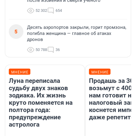
после избиения и смерти ученого
52 302
654
Десять аэропортов закрыли, горит промзона,
5
погибла женщина — главное об атаках
дронов
50 788
36
МНЕНИЕ
МНЕНИЕ
Луна переписала
Продашь за 300
судьбу двух знаков
возьмут с 4000
зодиака. Их жизнь
нам готовит н
круто поменяется на
налоговый зако
полтора года:
коснется импор
предупреждение
даже репетито
астролога