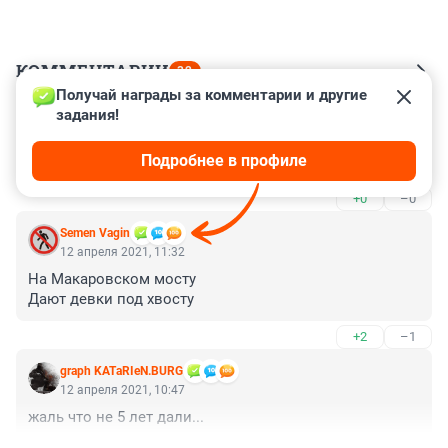
КОММЕНТАРИИ
32
Получай награды за комментарии и другие 
задания!
Гость
13 апреля 2021, 19:54
Подробнее в профиле
багажник тут причем?
+0
–0
Semen Vagin
12 апреля 2021, 11:32
На Макаровском мосту

Дают девки под хвосту
+2
–1
graph KATаRIеN.BURG
12 апреля 2021, 10:47
жаль что не 5 лет дали...