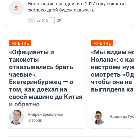
Новогодние праздники в 2027 году сократят:
5
сколько дней будем отдыхать
58 615
29
МНЕНИЕ
МНЕНИЕ
«Официанты и
«Мы видим нов
таксисты
Нолана»: с как
отказывались брать
настроем нужн
чаевые».
смотреть «Оди
Екатеринбуржец — о
чтобы она не
том, как доехал на
выглядела как
своей машине до Китая
и обратно
Андрей Ермоленко
Надежда Губар
историк