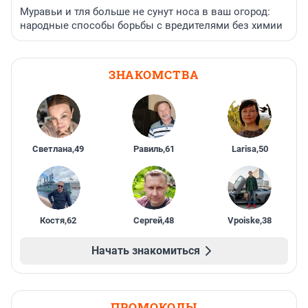
Муравьи и тля больше не сунут носа в ваш огород:
народные способы борьбы с вредителями без химии
ЗНАКОМСТВА
Светлана
,
49
Равиль
,
61
Larisa
,
50
Костя
,
62
Сергей
,
48
Vpoiske
,
38
Начать знакомиться
ПРОМОКОДЫ