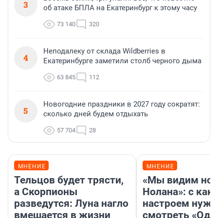
3
об атаке БПЛА на Екатеринбург к этому часу
73 140
320
Неподалеку от склада Wildberries в
4
Екатеринбурге заметили столб черного дыма
63 845
112
Новогодние праздники в 2027 году сократят:
5
сколько дней будем отдыхать
57 704
28
МНЕНИЕ
МНЕНИЕ
Тельцов будет трясти,
«Мы видим нов
а Скорпионы
Нолана»: с как
разведутся: Луна нагло
настроем нужн
вмешается в жизни
смотреть «Оди