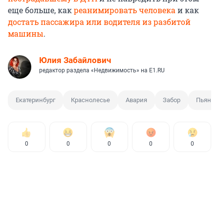
еще больше, как
реанимировать человека
и как
достать пассажира или водителя из разбитой
машины
.
Юлия Забайлович
редактор раздела «Недвижимость» на E1.RU
Екатеринбург
Краснолесье
Авария
Забор
Пьяный
0
0
0
0
0