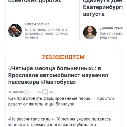
советских дорогах
сдвинуть День
Екатеринбурга 
августа
Олег Арефьев
Даниил Румянц
Блогер, предприниматель,
владелец в транспортном
Заместитель гл
бизнесе
редактора
РЕКОМЕНДУЕМ
«Четыре месяца больничных»: в
Ярославле автомобилист изувечил
пассажира «Яавтобуса»
16 часов
11 792
45
Как приготовить фаршированные перцы — простой
рецепт от жительницы Барнаула
«Не рассчитала силы»: 18-летняя ужурка пыталась
успокоить трехмесячного сына и убила его