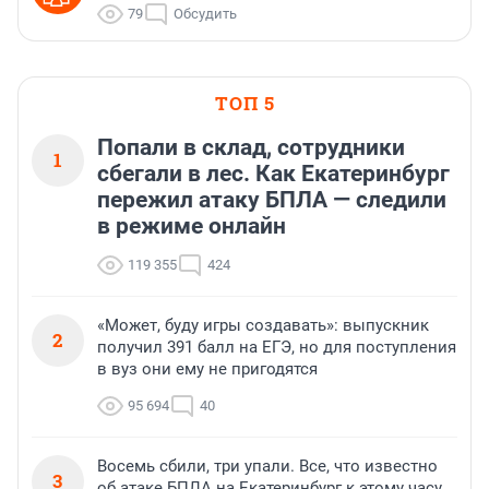
79
Обсудить
ТОП 5
Попали в склад, сотрудники
1
сбегали в лес. Как Екатеринбург
пережил атаку БПЛА — следили
в режиме онлайн
119 355
424
«Может, буду игры создавать»: выпускник
2
получил 391 балл на ЕГЭ, но для поступления
в вуз они ему не пригодятся
95 694
40
Восемь сбили, три упали. Все, что известно
3
об атаке БПЛА на Екатеринбург к этому часу