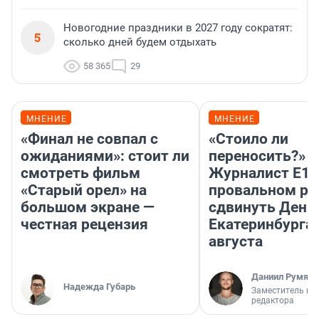
Новогодние праздники в 2027 году сократят:
5
сколько дней будем отдыхать
58 365
29
МНЕНИЕ
МНЕНИЕ
«Финал не совпал с
«Стоило ли
ожиданиями»: стоит ли
переносить?»
смотреть фильм
Журналист E1.
«Старый орел» на
провальном р
большом экране —
сдвинуть День
честная рецензия
Екатеринбурга 
августа
Даниил Румянц
Надежда Губарь
Заместитель гл
редактора