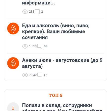
информаци...
283
2
Еда и алкоголь (вино, пиво,
крепкое). Ваши любимые
сочетания
1 513
48
Анеки июле - августовские (до 9
августа)
7 342
47
ТОП 5
Попали в склад, сотрудники
1