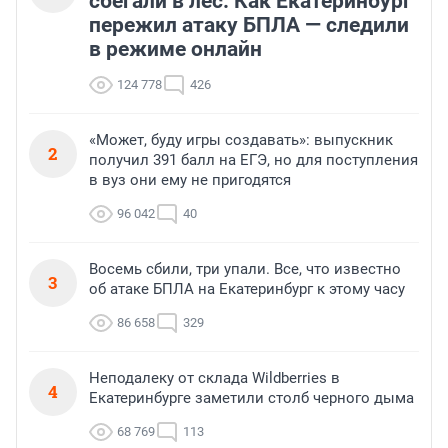
сбегали в лес. Как Екатеринбург
пережил атаку БПЛА — следили
в режиме онлайн
124 778
426
«Может, буду игры создавать»: выпускник
2
получил 391 балл на ЕГЭ, но для поступления
в вуз они ему не пригодятся
96 042
40
Восемь сбили, три упали. Все, что известно
3
об атаке БПЛА на Екатеринбург к этому часу
86 658
329
Неподалеку от склада Wildberries в
4
Екатеринбурге заметили столб черного дыма
68 769
113