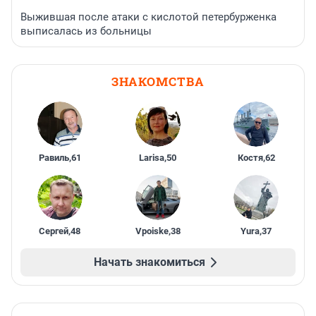
Выжившая после атаки с кислотой петербурженка
выписалась из больницы
ЗНАКОМСТВА
Равиль
,
61
Larisa
,
50
Костя
,
62
Сергей
,
48
Vpoiske
,
38
Yura
,
37
Начать знакомиться