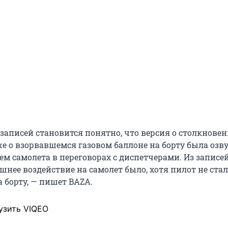
з записей становится понятно, что версия о столкновен
же о взорвавшемся газовом баллоне на борту была озв
м самолета в переговорах с диспетчерами. Из записе
ешнее воздействие на самолет было, хотя пилот не стал
 борту, — пишет BAZA.
узить VIQEO