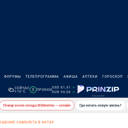
ФОРУМЫ
ТЕЛЕПРОГРАММА
АФИША
АПТЕКИ
ГОРОСКОП
USD 81,41
СЕЙЧАС
3
ПРОБКИ
+16°C
EUR 94,06
Пожар возле склада Wildberries — онлайн
Где начать новую жизнь?
УШЕНИЕ САМОЛЕТА В АКТАУ