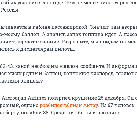
об их условиях и погоде. Тем не менее пилоты решил
 России.
анчивается в кабине пассажирской. Значит, там взорв
-моему, баллон. А значит, запах топлива идет. А пас
начит, теряют сознание. Разрешите, мы пойдем на ме
тились к диспетчерам пилоты.
82-43, какой необходим эшелон, сообщите. И информа
лся кислородный баллон, кончается кислород, теряют 
тветили экипажу.
Azerbaijan Airlines потерпел крушение 25 декабря. Он 
Грозный, однако
разбился вблизи Актау
. Из 67 человек,
 борту, погибли 38. Среди них были и россияне.