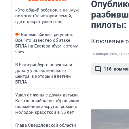
Опублик
«Это общий ребенок, а не „муж
разбивше
помогает“»: истории семей,
где в декрет ушел отец
пилоты:
Восемь сбили, три упали.
Ключевые р
Все, что известно об атаке
БПЛА на Екатеринбург к этому
часу
15 января 2025, 21:32
В Екатеринбурге перекрыли
116
комме
дорогу у логистического
центра, в который влетели
БПЛА
Ушел от жены с двумя детьми.
Как главный качок «Уральских
пельменей» закрутил роман с
молодой красоткой в 55 лет
Глава Свердловской области