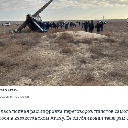
ул в Актау
родских порталов
илась полная расшифровка переговоров пилотов само
гося в казахстанском Актау. Ее опубликовал телеграм