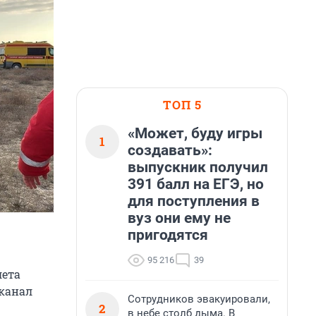
ТОП 5
«Может, буду игры
1
создавать»:
выпускник получил
391 балл на ЕГЭ, но
для поступления в
вуз они ему не
пригодятся
95 216
39
лета
-канал
Сотрудников эвакуировали,
2
в небе столб дыма. В