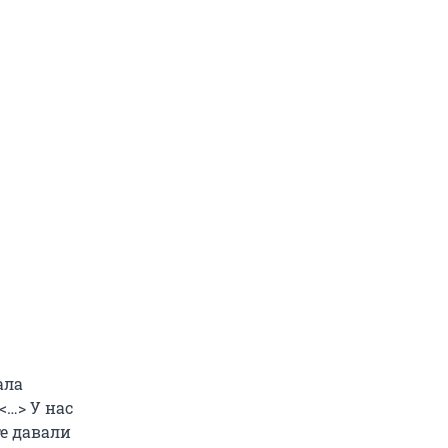
ала
<…> У нас
е давали