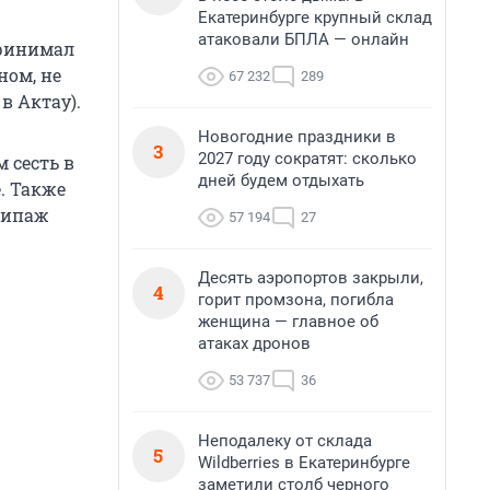
Екатеринбурге крупный склад
атаковали БПЛА — онлайн
принимал
ном, не
67 232
289
 в Актау).
Новогодние праздники в
3
2027 году сократят: сколько
 сесть в
дней будем отдыхать
. Также
кипаж
57 194
27
Десять аэропортов закрыли,
4
горит промзона, погибла
женщина — главное об
атаках дронов
53 737
36
Неподалеку от склада
5
Wildberries в Екатеринбурге
заметили столб черного