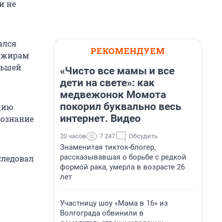
и не
ался
РЕКОМЕНДУЕМ
сажирам
ньшей
«Чисто все мамы и все
дети на свете»: как
медвежонок Момота
покорил буквально весь
цию
интернет. Видео
сознание
20 часов
7 247
Обсудить
Знаменитая тикток-блогер,
рассказывавшая о борьбе с редкой
следовал
формой рака, умерла в возрасте 26
лет
Участницу шоу «Мама в 16» из
Волгограда обвинили в