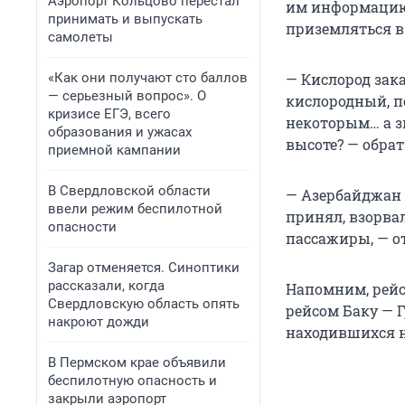
Аэропорт Кольцово перестал
им информацию 
принимать и выпускать
приземляться в
самолеты
«Как они получают сто баллов
— Кислород зак
— серьезный вопрос». О
кислородный, по
кризисе ЕГЭ, всего
некоторым… а з
образования и ужасах
высоте? — обра
приемной кампании
В Свердловской области
— Азербайджан 
ввели режим беспилотной
принял, взорва
опасности
пассажиры, — о
Загар отменяется. Синоптики
рассказали, когда
Напомним, рейс 
Свердловскую область опять
рейсом Баку — 
накроют дожди
находившихся на
В Пермском крае объявили
беспилотную опасность и
закрыли аэропорт