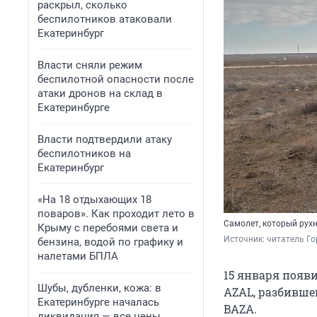
раскрыл, сколько
беспилотников атаковали
Екатеринбург
Власти сняли режим
беспилотной опасности после
атаки дронов на склад в
Екатеринбурге
Власти подтвердили атаку
беспилотников на
Екатеринбург
«На 18 отдыхающих 18
поваров». Как проходит лето в
Самолет, который рухн
Крыму с перебоями света и
Источник: 
читатель Го
бензина, водой по графику и
налетами БПЛА
15 января появ
Шубы, дубленки, кожа: в
AZAL, разбивше
Екатеринбурге началась
BAZA.
ликвидация — все цены