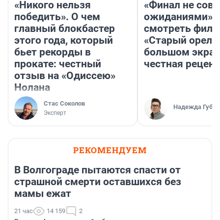
«Никого нельзя
«Финал не совп
победить». О чем
ожиданиями»: 
главный блокбастер
смотреть фил
этого года, который
«Старый орел» 
бьет рекорды в
большом экран
прокате: честный
честная рецен
отзыв на «Одиссею»
Нолана
Стас Соколов
Надежда Губар
Эксперт
РЕКОМЕНДУЕМ
В Волгограде пытаются спасти от
страшной смерти оставшихся без
мамы ежат
21 час
14 159
2