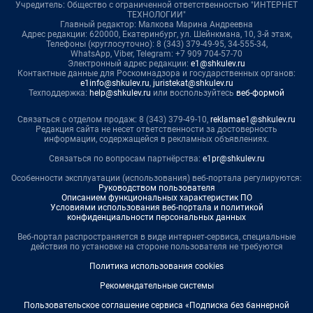
Учредитель: Общество с ограниченной ответственностью "ИНТЕРНЕТ
ТЕХНОЛОГИИ"
Главный редактор: Малкова Марина Андреевна
Адрес редакции: 620000, Екатеринбург, ул. Шейнкмана, 10, 3-й этаж,
Телефоны (круглосуточно): 8 (343) 379-49-95, 34-555-34,
WhatsApp, Viber, Telegram: +7 909 704-57-70
Электронный адрес редакции:
e1@shkulev.ru
Контактные данные для Роскомнадзора и государственных органов:
e1info@shkulev.ru
,
juristekat@shkulev.ru
Техподдержка:
help@shkulev.ru
или воспользуйтесь
веб-формой
Связаться с отделом продаж: 8 (343) 379-49-10,
reklamae1@shkulev.ru
Редакция сайта не несет ответственности за достоверность
информации, содержащейся в рекламных объявлениях.
Связаться по вопросам партнёрства:
e1pr@shkulev.ru
Особенности эксплуатации (использования) веб-портала регулируются:
Руководством пользователя
Описанием функциональных характеристик ПО
Условиями использования веб-портала и политикой
конфиденциальности персональных данных
Веб-портал распространяется в виде интернет-сервиса, специальные
действия по установке на стороне пользователя не требуются
Политика использования cookies
Рекомендательные системы
Пользовательское соглашение сервиса «Подписка без баннерной