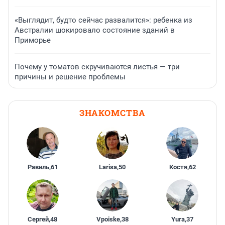
«Выглядит, будто сейчас развалится»: ребенка из
Австралии шокировало состояние зданий в
Приморье
Почему у томатов скручиваются листья — три
причины и решение проблемы
ЗНАКОМСТВА
Равиль
,
61
Larisa
,
50
Костя
,
62
Сергей
,
48
Vpoiske
,
38
Yura
,
37