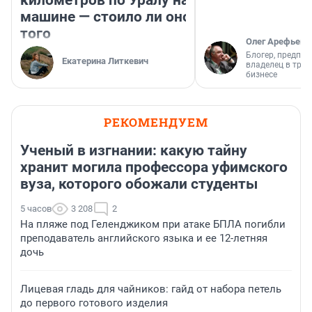
километров по Уралу на
машине — стоило ли оно
того
Олег Арефьев
Блогер, предпри
Екатерина Литкевич
владелец в тра
бизнесе
РЕКОМЕНДУЕМ
Ученый в изгнании: какую тайну
хранит могила профессора уфимского
вуза, которого обожали студенты
5 часов
3 208
2
На пляже под Геленджиком при атаке БПЛА погибли
преподаватель английского языка и ее 12-летняя
дочь
Лицевая гладь для чайников: гайд от набора петель
до первого готового изделия