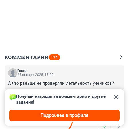
КОММЕНТАРИИ
124
Гость
25 января 2025, 15:33
А что раньше не проверяли легальность учеников?
+0
–0
Получай награды за комментарии и другие 
задания!
Гость
12 декабря 2024, 09:47
Подробнее в профиле
Самое верное решение, чтоб их тут вообще не было
+0
–0