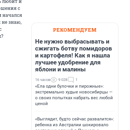
ь любит и
ошения с
м начался
 не знаю,
с
РЕКОМЕНДУЕМ
х?
Не нужно выбрасывать и
сжигать ботву помидоров
и картофеля! Как я нашла
лучшее удобрение для
яблони и малины
16 часов
9 028
1
«Ела одни булочки и пирожные»:
экстремально худые новосибирцы —
о своих попытках набрать вес любой
ценой
«Выглядит, будто сейчас развалится»:
ребенка из Австралии шокировало