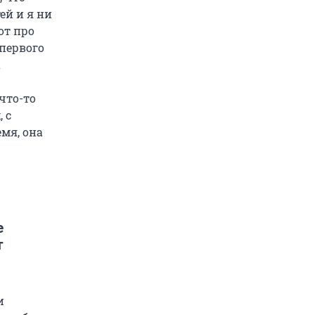
ей и я ни
от про
 первого
а
что-то
 с
мя, она
е
т
и