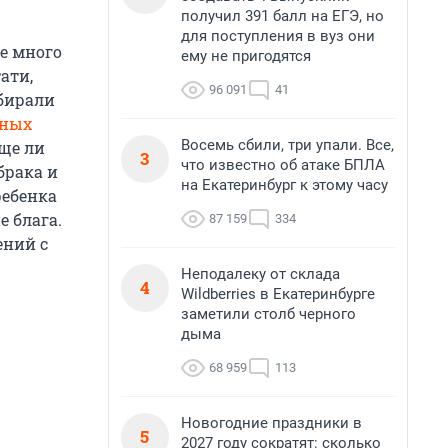
получил 391 балл на ЕГЭ, но
для поступления в вуз они
е много
ему не пригодятся
ати,
96 091
41
обирали
жных
Восемь сбили, три упали. Все,
още ли
3
что известно об атаке БПЛА
брака и
на Екатеринбург к этому часу
ребенка
е блага.
87 159
334
ений с
Неподалеку от склада
4
Wildberries в Екатеринбурге
заметили столб черного
дыма
68 959
113
Новогодние праздники в
5
2027 году сократят: сколько