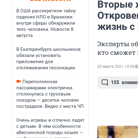
Вторые 
В США рассекретили тайну
Открове
падения НЛО в Бразилии:
внутри сферы обнаружили
жизнь с
тело человека. Новости 8
августа
Эксперты об
В Екатеринбурге школьников
кто сможет 
обязали установить
приложение для
20 марта 2021, 10:00
отслеживания геолокации
Переполненная
155
комме
пассажирами электричка
столкнулась с грузовым
поездом — десятки человек
пострадали. Видео с места ЧП
Очень игривы и отлично ладят
с детьми. В чём особенности
абиссинской породы кошек —