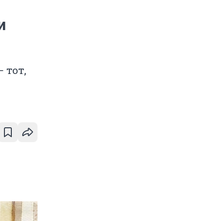
и
 тот,