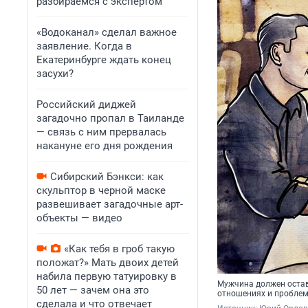
разбираемся с экспертом
«Водоканал» сделал важное
заявление. Когда в
Екатеринбурге ждать конец
засухи?
Российский диджей
загадочно пропал в Таиланде
— связь с ним прервалась
накануне его дня рождения
Сибирский Бэнкси: как
скульптор в черной маске
развешивает загадочные арт-
объекты — видео
«Как тебя в гроб такую
положат?» Мать двоих детей
набила первую татуировку в
Мужчина должен остав
50 лет — зачем она это
отношениях и проблем
сделала и что отвечает