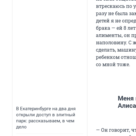
втрескаюсь по у
разу не была за
детей я не опре
брака — ей 8 ле
алименты, он п
наполовину. С 
сделать, машину
ребенком отноше
со мной тоже.
Меня 
Алиса
В Екатеринбурге на два дня
открыли доступ в элитный
парк: рассказываем, в чем
дело
— Он говорит, ч