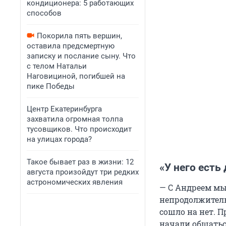
кондиционера: 5 работающих
способов
Покорила пять вершин,
оставила предсмертную
записку и послание сыну. Что
с телом Натальи
Наговициной, погибшей на
пике Победы
Центр Екатеринбурга
захватила огромная толпа
тусовщиков. Что происходит
на улицах города?
Такое бывает раз в жизни: 12
«У него есть
августа произойдут три редких
астрономических явления
— С Андреем мы
непродолжительн
сошло на нет. П
начали общаться