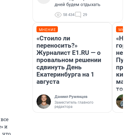
дней будем отдыхать
58 434
29
МНЕНИЕ
МНЕНИ
«Стоило ли
«Нет 
переносить?»
городо
Журналист E1.RU — о
недоф
провальном решении
Путеш
сдвинуть День
проех
Екатеринбурга на 1
килом
августа
машин
того
Даниил Румянцев
Заместитель главного
редактора
 все
» и
, что