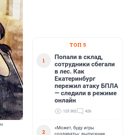
ТОП 5
Попали в склад,
1
сотрудники сбегали
в лес. Как
Екатеринбург
пережил атаку БПЛА
— следили в режиме
онлайн
125 302
426
их
«Может, буду игры
2
создавать»: выпускник