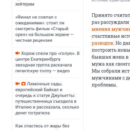
Источник: 
Юрий Орлов 
хейтерам
Принято считат
«Финал не совпал с
раз рассуждали 
ожиданиями»: стоит ли
мнения мужчин 
смотреть фильм «Старый
орел» на большом экране —
счастливые ист
честная рецензия
разводов
. Но д
построить новые
Хором спели про «голую». В
бывшая жена в 
центре Екатеринбурга
мужа как своего
звездная группа раскачала
Мы собрали ист
гигантскую толпу — видео
мужчинами с де
Лимонные сады,
проблемы.
европейский Байкал и
очередь к статуе Джульетты:
путешественница съездила в
Италию и рассказала, сколько
денег потратила
Как спастись от жары без