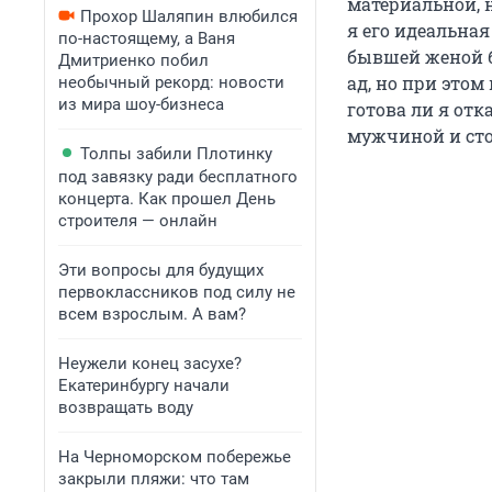
материальной, 
Прохор Шаляпин влюбился
я его идеальна
по-настоящему, а Ваня
бывшей женой б
Дмитриенко побил
ад, но при этом
необычный рекорд: новости
из мира шоу-бизнеса
готова ли я от
мужчиной и стои
Толпы забили Плотинку
под завязку ради бесплатного
концерта. Как прошел День
строителя — онлайн
Эти вопросы для будущих
первоклассников под силу не
всем взрослым. А вам?
Неужели конец засухе?
Екатеринбургу начали
возвращать воду
На Черноморском побережье
закрыли пляжи: что там